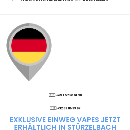
🇩🇪 +49 1 57 50 04 90
05
🇧🇪 +32 59 86 99 97
EXKLUSIVE EINWEG VAPES JETZT
ERHÄLTLICH IN STÜRZELBACH