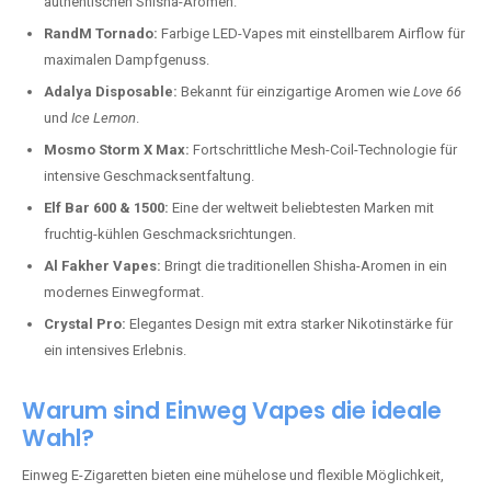
authentischen Shisha-Aromen.
RandM Tornado:
Farbige LED-Vapes mit einstellbarem Airflow für
maximalen Dampfgenuss.
Adalya Disposable:
Bekannt für einzigartige Aromen wie
Love 66
und
Ice Lemon
.
Mosmo Storm X Max:
Fortschrittliche Mesh-Coil-Technologie für
intensive Geschmacksentfaltung.
Elf Bar 600 & 1500:
Eine der weltweit beliebtesten Marken mit
fruchtig-kühlen Geschmacksrichtungen.
Al Fakher Vapes:
Bringt die traditionellen Shisha-Aromen in ein
modernes Einwegformat.
Crystal Pro:
Elegantes Design mit extra starker Nikotinstärke für
ein intensives Erlebnis.
Warum sind Einweg Vapes die ideale
Wahl?
Einweg E-Zigaretten bieten eine mühelose und flexible Möglichkeit,