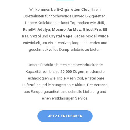
Willkommen bei
E-Zigaretten Club
, Ihrem
Spezialisten für hochwertige Einweg E-Zigaretten.
Unsere Kollektion umfasst Topmarken wie
JNR
,
RandM
,
Adalya
,
Mosmo
,
AirMez
,
Ghost Pro
,
Elf
Bar
,
Vozol
und
Crystal Vape
. Jedes Modell wurde
entwickelt, um ein intensives, langanhaltendes und
geschmackvolles Dampferlebnis zu bieten.
Unsere Produkte bieten eine beeindruckende
Kapazität von bis zu
40.000 Zügen
, modernste
Technologien wie Triple Mesh Coil, einstellbare
Luftzufuhr und leistungsstarke Akkus. Der Versand
aus Europa garantiert eine schnelle Lieferung und
einen erstklassigen Service.
JETZT ENTDECKEN