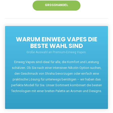
GROSSHANDEL
WARUM EINWEG VAPES DIE
BESTE WAHL SIND
Große Auswahl an Premium-Einweg Vapes.
Einweg Vapes sind ideal für alle, die Komfort und Leistung
schätzen. Ob Sie nach einer intensiven Nikotin-Option suchen,
den Geschmack von Shisha bevorzugen oder einfach eine
praktische Lösung für unterwegs benötigen – wir haben das
perfekte Modell für Sie. Unser Sortiment kombiniert die besten
Technologien mit einer breiten Palette an Aromen und Designs.