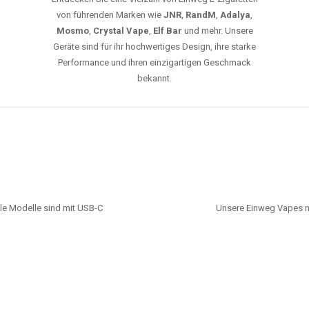
von führenden Marken wie
JNR
,
RandM
,
Adalya
,
Mosmo
,
Crystal Vape
,
Elf Bar
und mehr. Unsere
Geräte sind für ihr hochwertiges Design, ihre starke
Performance und ihren einzigartigen Geschmack
bekannt.
le Modelle sind mit USB-C
Unsere Einweg Vapes n