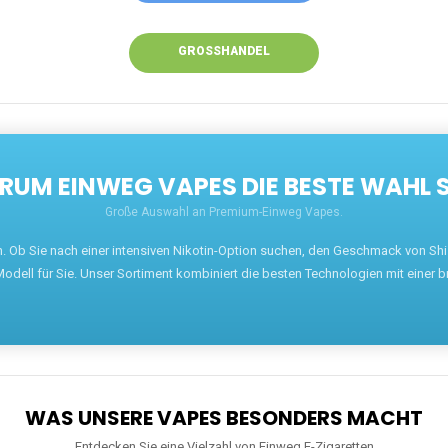
GROSSHANDEL
UM EINWEG VAPES DIE BESTE WAHL 
Große Auswahl an Premium-Einweg Vapes.
en. Ob Sie nach einer intensiven Nikotin-Option suchen, den Geschmack von S
odell für Sie. Unser Sortiment kombiniert die besten Technologien mit einer b
WAS UNSERE VAPES BESONDERS MACHT
Entdecken Sie eine Vielzahl von Einweg E-Zigaretten