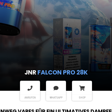
JNR
FALCON PRO 28K
ANRUFEN
WHATSAPP
SHOP
EINWEG VAPES FÜR EIN ULTIMATIVES DAMPFE