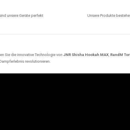
ind unsere Geräte perfekt
Unsere Produkte bestehen
en Sie die innovative Technologie von
JNR Shisha Hookah MAX
,
RandM To
 Dampferlebnis revolutionieren.