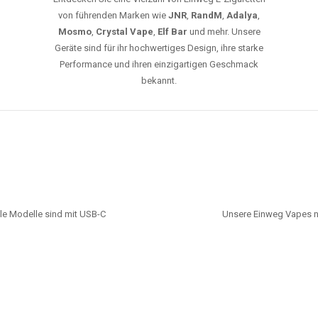
von führenden Marken wie
JNR
,
RandM
,
Adalya
,
Mosmo
,
Crystal Vape
,
Elf Bar
und mehr. Unsere
Geräte sind für ihr hochwertiges Design, ihre starke
Performance und ihren einzigartigen Geschmack
bekannt.
le Modelle sind mit USB-C
Unsere Einweg Vapes n