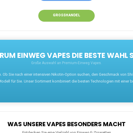
GROSSHANDEL
UM EINWEG VAPES DIE BESTE WAHL 
Große Auswahl an Premium-Einweg Vapes.
en. Ob Sie nach einer intensiven Nikotin-Option suchen, den Geschmack von S
odell für Sie. Unser Sortiment kombiniert die besten Technologien mit einer b
WAS UNSERE VAPES BESONDERS MACHT
Entdecken Sie eine Vielzahl von Einweg E-Zigaretten