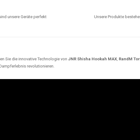
ind unsere Geräte perfekt
Unsere Produkte bestehen
en Sie die innovative Technologie von
JNR Shisha Hookah MAX
,
RandM To
 Dampferlebnis revolutionieren.