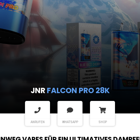
JNR
FALCON PRO 28K
ANRUFEN
WHATSAPP
SHOP
EINWEG VAPES FÜR EIN ULTIMATIVES DAMPFE