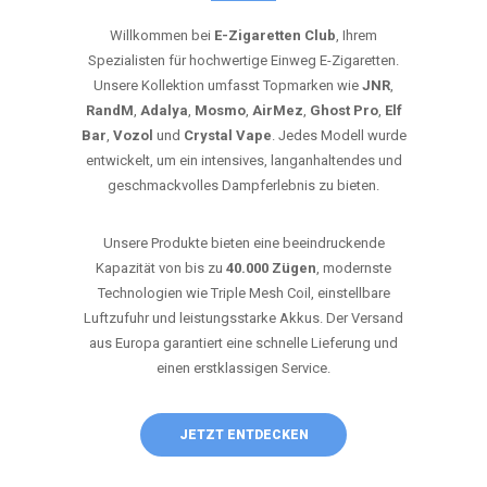
Willkommen bei
E-Zigaretten Club
, Ihrem
Spezialisten für hochwertige Einweg E-Zigaretten.
Unsere Kollektion umfasst Topmarken wie
JNR
,
RandM
,
Adalya
,
Mosmo
,
AirMez
,
Ghost Pro
,
Elf
Bar
,
Vozol
und
Crystal Vape
. Jedes Modell wurde
entwickelt, um ein intensives, langanhaltendes und
geschmackvolles Dampferlebnis zu bieten.
Unsere Produkte bieten eine beeindruckende
Kapazität von bis zu
40.000 Zügen
, modernste
Technologien wie Triple Mesh Coil, einstellbare
Luftzufuhr und leistungsstarke Akkus. Der Versand
aus Europa garantiert eine schnelle Lieferung und
einen erstklassigen Service.
JETZT ENTDECKEN