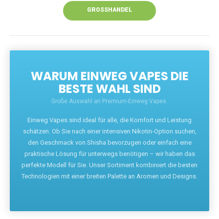
GROSSHANDEL
WARUM EINWEG VAPES DIE
BESTE WAHL SIND
Große Auswahl an Premium-Einweg Vapes.
Einweg Vapes sind ideal für alle, die Komfort und Leistung
schätzen. Ob Sie nach einer intensiven Nikotin-Option suchen,
den Geschmack von Shisha bevorzugen oder einfach eine
praktische Lösung für unterwegs benötigen – wir haben das
perfekte Modell für Sie. Unser Sortiment kombiniert die besten
Technologien mit einer breiten Palette an Aromen und Designs.