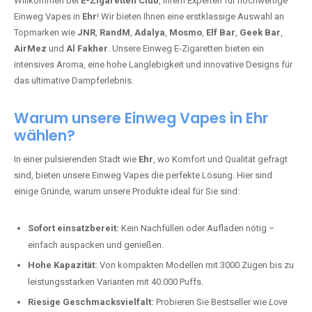
Willkommen bei
E-Zigaretten Club
, Ihrem Experten für hochwertige
Einweg Vapes in
Ehr
! Wir bieten Ihnen eine erstklassige Auswahl an
Topmarken wie
JNR
,
RandM
,
Adalya
,
Mosmo
,
Elf Bar
,
Geek Bar
,
AirMez
und
Al Fakher
. Unsere Einweg E-Zigaretten bieten ein
intensives Aroma, eine hohe Langlebigkeit und innovative Designs für
das ultimative Dampferlebnis.
Warum unsere Einweg Vapes in Ehr
wählen?
In einer pulsierenden Stadt wie
Ehr
, wo Komfort und Qualität gefragt
sind, bieten unsere Einweg Vapes die perfekte Lösung. Hier sind
einige Gründe, warum unsere Produkte ideal für Sie sind:
Sofort einsatzbereit:
Kein Nachfüllen oder Aufladen nötig –
einfach auspacken und genießen.
Hohe Kapazität:
Von kompakten Modellen mit 3000 Zügen bis zu
leistungsstarken Varianten mit 40.000 Puffs.
Riesige Geschmacksvielfalt:
Probieren Sie Bestseller wie
Love