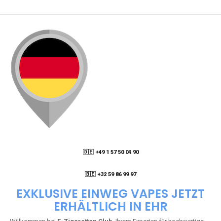
🇩🇪 +49 1 57 50 04 90
05
🇧🇪 +32 59 86 99 97
EXKLUSIVE EINWEG VAPES JETZT
ERHÄLTLICH IN EHR