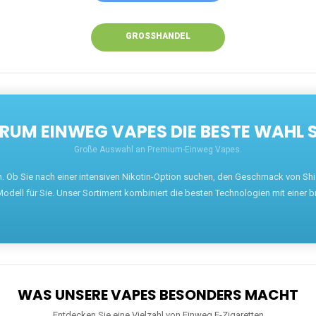
GROSSHANDEL
UM EINWEG VAPES DIE BESTE WAHL 
Große Auswahl an Premium-Einweg Vapes.
en. Ob Sie nach einer intensiven Nikotin-Option suchen, den Geschmack von S
odell für Sie. Unser Sortiment kombiniert die besten Technologien mit einer b
WAS UNSERE VAPES BESONDERS MACHT
Entdecken Sie eine Vielzahl von Einweg E-Zigaretten