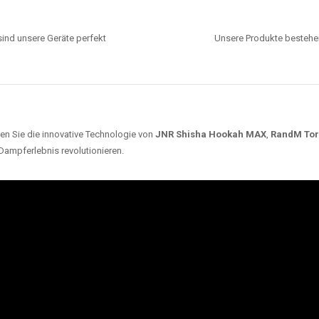
ind unsere Geräte perfekt
Unsere Produkte bestehen
en Sie die innovative Technologie von
JNR Shisha Hookah MAX
,
RandM To
 Dampferlebnis revolutionieren.