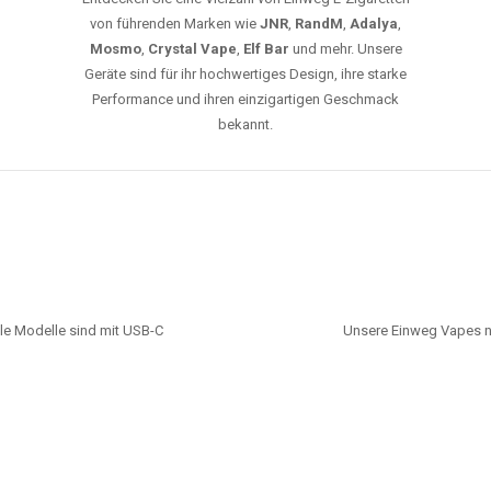
von führenden Marken wie
JNR
,
RandM
,
Adalya
,
Mosmo
,
Crystal Vape
,
Elf Bar
und mehr. Unsere
Geräte sind für ihr hochwertiges Design, ihre starke
Performance und ihren einzigartigen Geschmack
bekannt.
le Modelle sind mit USB-C
Unsere Einweg Vapes n