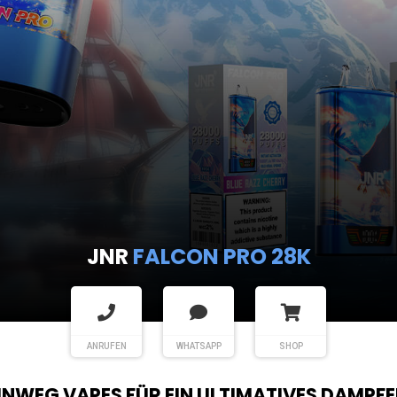
JNR
FALCON PRO 28K
ANRUFEN
WHATSAPP
SHOP
EINWEG VAPES FÜR EIN ULTIMATIVES DAMPFE