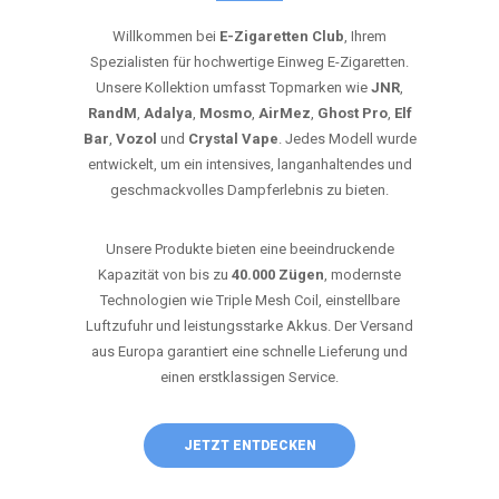
Willkommen bei
E-Zigaretten Club
, Ihrem
Spezialisten für hochwertige Einweg E-Zigaretten.
Unsere Kollektion umfasst Topmarken wie
JNR
,
RandM
,
Adalya
,
Mosmo
,
AirMez
,
Ghost Pro
,
Elf
Bar
,
Vozol
und
Crystal Vape
. Jedes Modell wurde
entwickelt, um ein intensives, langanhaltendes und
geschmackvolles Dampferlebnis zu bieten.
Unsere Produkte bieten eine beeindruckende
Kapazität von bis zu
40.000 Zügen
, modernste
Technologien wie Triple Mesh Coil, einstellbare
Luftzufuhr und leistungsstarke Akkus. Der Versand
aus Europa garantiert eine schnelle Lieferung und
einen erstklassigen Service.
JETZT ENTDECKEN