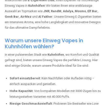
Willkommen bei
E-Zigaretten Club
, Ihrem Experten für hochwertige
Einweg Vapes in
Kuhnhöfen
! Wir bieten Ihnen eine erstklassige
Auswahl an Topmarken wie
JNR
,
RandM
,
Adalya
,
Mosmo
,
Elf Bar
,
Geek Bar
,
AirMez
und
Al Fakher
. Unsere Einweg E-Zigaretten bieten
ein intensives Aroma, eine hohe Langlebigkeit und innovative Designs
für das ultimative Dampferlebnis.
Warum unsere Einweg Vapes in
Kuhnhöfen wählen?
In einer pulsierenden Stadt wie
Kuhnhöfen
, wo Komfort und Qualität
gefragt sind, bieten unsere Einweg Vapes die perfekte Lösung. Hier
sind einige Gründe, warum unsere Produkte ideal für Sie sind:
Sofort einsatzbereit:
Kein Nachfüllen oder Aufladen nötig –
einfach auspacken und genießen.
Hohe Kapazität:
Von kompakten Modellen mit 3000 Zügen bis zu
leistungsstarken Varianten mit 40.000 Puffs.
Riesige Geschmacksvielfalt:
Probieren Sie Bestseller wie
Love