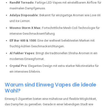
RandM Tornado:
Farbige LED-Vapes mit einstellbarem Airflow für
maximalen Dampfgenuss.
Adalya Disposable:
Bekannt für einzigartige Aromen wie
Love 66
und
Ice Lemon
.
Mosmo Storm X Max:
Fortschrittliche Mesh-Coil-Technologie für
intensive Geschmacksentfaltung.
Elf Bar 600 & 1500:
Eine der weltweit beliebtesten Marken mit
fruchtig-kühlen Geschmacksrichtungen.
Al Fakher Vapes:
Bringt die traditionellen Shisha-Aromen in ein
modernes Einwegformat.
Crystal Pro:
Elegantes Design mit extra starker Nikotinstärke für
ein intensives Erlebnis.
Warum sind Einweg Vapes die ideale
Wahl?
Einweg E-Zigaretten bieten eine mühelose und flexible Möglichkeit,
das Dampfen zu genießen. Gerade in einer lebendigen Stadt wie