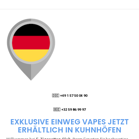
🇩🇪 +49 1 57 50 04 90
05
🇧🇪 +32 59 86 99 97
EXKLUSIVE EINWEG VAPES JETZT
ERHÄLTLICH IN KUHNHÖFEN