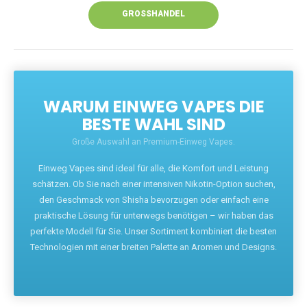
GROSSHANDEL
WARUM EINWEG VAPES DIE
BESTE WAHL SIND
Große Auswahl an Premium-Einweg Vapes.
Einweg Vapes sind ideal für alle, die Komfort und Leistung
schätzen. Ob Sie nach einer intensiven Nikotin-Option suchen,
den Geschmack von Shisha bevorzugen oder einfach eine
praktische Lösung für unterwegs benötigen – wir haben das
perfekte Modell für Sie. Unser Sortiment kombiniert die besten
Technologien mit einer breiten Palette an Aromen und Designs.