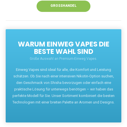
GROSSHANDEL
WARUM EINWEG VAPES DIE
BESTE WAHL SIND
Große Auswahl an Premium-Einweg Vapes.
Einweg Vapes sind ideal für alle, die Komfort und Leistung
schätzen. Ob Sie nach einer intensiven Nikotin-Option suchen,
den Geschmack von Shisha bevorzugen oder einfach eine
praktische Lösung für unterwegs benötigen – wir haben das
perfekte Modell für Sie. Unser Sortiment kombiniert die besten
Technologien mit einer breiten Palette an Aromen und Designs.