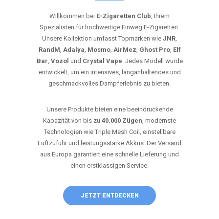
Willkommen bei
E-Zigaretten Club
, Ihrem
Spezialisten für hochwertige Einweg E-Zigaretten.
Unsere Kollektion umfasst Topmarken wie
JNR
,
RandM
,
Adalya
,
Mosmo
,
AirMez
,
Ghost Pro
,
Elf
Bar
,
Vozol
und
Crystal Vape
. Jedes Modell wurde
entwickelt, um ein intensives, langanhaltendes und
geschmackvolles Dampferlebnis zu bieten.
Unsere Produkte bieten eine beeindruckende
Kapazität von bis zu
40.000 Zügen
, modernste
Technologien wie Triple Mesh Coil, einstellbare
Luftzufuhr und leistungsstarke Akkus. Der Versand
aus Europa garantiert eine schnelle Lieferung und
einen erstklassigen Service.
JETZT ENTDECKEN