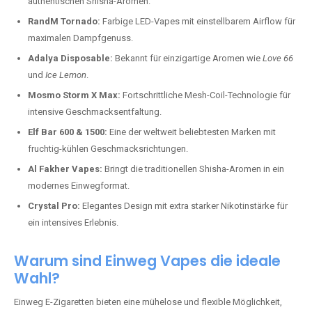
authentischen Shisha-Aromen.
RandM Tornado:
Farbige LED-Vapes mit einstellbarem Airflow für
maximalen Dampfgenuss.
Adalya Disposable:
Bekannt für einzigartige Aromen wie
Love 66
und
Ice Lemon
.
Mosmo Storm X Max:
Fortschrittliche Mesh-Coil-Technologie für
intensive Geschmacksentfaltung.
Elf Bar 600 & 1500:
Eine der weltweit beliebtesten Marken mit
fruchtig-kühlen Geschmacksrichtungen.
Al Fakher Vapes:
Bringt die traditionellen Shisha-Aromen in ein
modernes Einwegformat.
Crystal Pro:
Elegantes Design mit extra starker Nikotinstärke für
ein intensives Erlebnis.
Warum sind Einweg Vapes die ideale
Wahl?
Einweg E-Zigaretten bieten eine mühelose und flexible Möglichkeit,