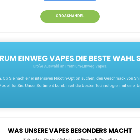
GROSSHANDEL
UM EINWEG VAPES DIE BESTE WAHL 
Große Auswahl an Premium-Einweg Vapes.
en. Ob Sie nach einer intensiven Nikotin-Option suchen, den Geschmack von S
odell für Sie. Unser Sortiment kombiniert die besten Technologien mit einer b
WAS UNSERE VAPES BESONDERS MACHT
Entdecken Sie eine Vielzahl von Einweg E-Zigaretten