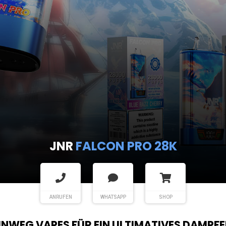
JNR
SHISHA HOOKAH 
ANRUFEN
WHATSAPP
SHOP
EINWEG VAPES FÜR EIN ULTIMATIVES DAMPFE