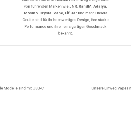
von führenden Marken wie
JNR
,
RandM
,
Adalya
,
Mosmo
,
Crystal Vape
,
Elf Bar
und mehr. Unsere
Geräte sind für ihr hochwertiges Design, ihre starke
Performance und ihren einzigartigen Geschmack
bekannt.
le Modelle sind mit USB-C
Unsere Einweg Vapes n