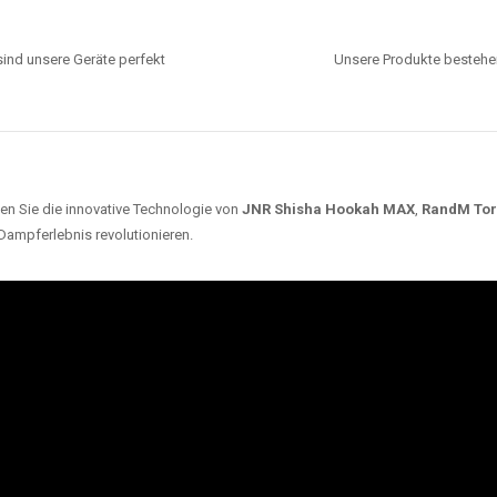
ind unsere Geräte perfekt
Unsere Produkte bestehen
en Sie die innovative Technologie von
JNR Shisha Hookah MAX
,
RandM To
 Dampferlebnis revolutionieren.