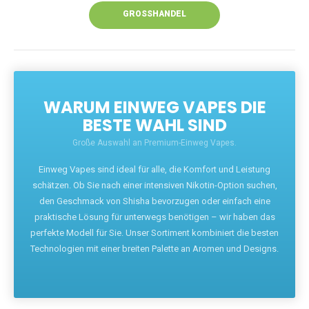
GROSSHANDEL
WARUM EINWEG VAPES DIE
BESTE WAHL SIND
Große Auswahl an Premium-Einweg Vapes.
Einweg Vapes sind ideal für alle, die Komfort und Leistung
schätzen. Ob Sie nach einer intensiven Nikotin-Option suchen,
den Geschmack von Shisha bevorzugen oder einfach eine
praktische Lösung für unterwegs benötigen – wir haben das
perfekte Modell für Sie. Unser Sortiment kombiniert die besten
Technologien mit einer breiten Palette an Aromen und Designs.