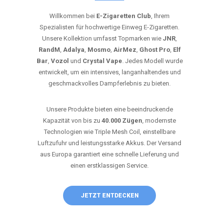
Willkommen bei
E-Zigaretten Club
, Ihrem
Spezialisten für hochwertige Einweg E-Zigaretten.
Unsere Kollektion umfasst Topmarken wie
JNR
,
RandM
,
Adalya
,
Mosmo
,
AirMez
,
Ghost Pro
,
Elf
Bar
,
Vozol
und
Crystal Vape
. Jedes Modell wurde
entwickelt, um ein intensives, langanhaltendes und
geschmackvolles Dampferlebnis zu bieten.
Unsere Produkte bieten eine beeindruckende
Kapazität von bis zu
40.000 Zügen
, modernste
Technologien wie Triple Mesh Coil, einstellbare
Luftzufuhr und leistungsstarke Akkus. Der Versand
aus Europa garantiert eine schnelle Lieferung und
einen erstklassigen Service.
JETZT ENTDECKEN