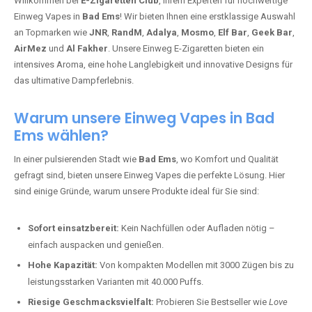
Willkommen bei
E-Zigaretten Club
, Ihrem Experten für hochwertige
Einweg Vapes in
Bad Ems
! Wir bieten Ihnen eine erstklassige Auswahl
an Topmarken wie
JNR
,
RandM
,
Adalya
,
Mosmo
,
Elf Bar
,
Geek Bar
,
AirMez
und
Al Fakher
. Unsere Einweg E-Zigaretten bieten ein
intensives Aroma, eine hohe Langlebigkeit und innovative Designs für
das ultimative Dampferlebnis.
Warum unsere Einweg Vapes in Bad
Ems wählen?
In einer pulsierenden Stadt wie
Bad Ems
, wo Komfort und Qualität
gefragt sind, bieten unsere Einweg Vapes die perfekte Lösung. Hier
sind einige Gründe, warum unsere Produkte ideal für Sie sind:
Sofort einsatzbereit:
Kein Nachfüllen oder Aufladen nötig –
einfach auspacken und genießen.
Hohe Kapazität:
Von kompakten Modellen mit 3000 Zügen bis zu
leistungsstarken Varianten mit 40.000 Puffs.
Riesige Geschmacksvielfalt:
Probieren Sie Bestseller wie
Love