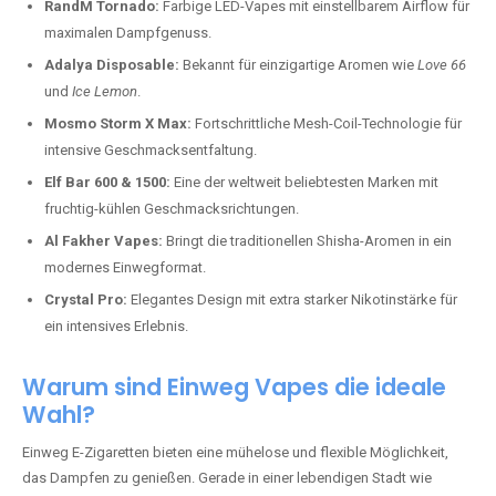
RandM Tornado:
Farbige LED-Vapes mit einstellbarem Airflow für
maximalen Dampfgenuss.
Adalya Disposable:
Bekannt für einzigartige Aromen wie
Love 66
und
Ice Lemon
.
Mosmo Storm X Max:
Fortschrittliche Mesh-Coil-Technologie für
intensive Geschmacksentfaltung.
Elf Bar 600 & 1500:
Eine der weltweit beliebtesten Marken mit
fruchtig-kühlen Geschmacksrichtungen.
Al Fakher Vapes:
Bringt die traditionellen Shisha-Aromen in ein
modernes Einwegformat.
Crystal Pro:
Elegantes Design mit extra starker Nikotinstärke für
ein intensives Erlebnis.
Warum sind Einweg Vapes die ideale
Wahl?
Einweg E-Zigaretten bieten eine mühelose und flexible Möglichkeit,
das Dampfen zu genießen. Gerade in einer lebendigen Stadt wie