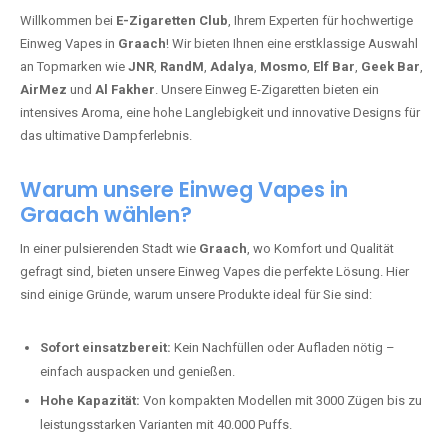
Willkommen bei
E-Zigaretten Club
, Ihrem Experten für hochwertige
Einweg Vapes in
Graach
! Wir bieten Ihnen eine erstklassige Auswahl
an Topmarken wie
JNR
,
RandM
,
Adalya
,
Mosmo
,
Elf Bar
,
Geek Bar
,
AirMez
und
Al Fakher
. Unsere Einweg E-Zigaretten bieten ein
intensives Aroma, eine hohe Langlebigkeit und innovative Designs für
das ultimative Dampferlebnis.
Warum unsere Einweg Vapes in
Graach wählen?
In einer pulsierenden Stadt wie
Graach
, wo Komfort und Qualität
gefragt sind, bieten unsere Einweg Vapes die perfekte Lösung. Hier
sind einige Gründe, warum unsere Produkte ideal für Sie sind:
Sofort einsatzbereit:
Kein Nachfüllen oder Aufladen nötig –
einfach auspacken und genießen.
Hohe Kapazität:
Von kompakten Modellen mit 3000 Zügen bis zu
leistungsstarken Varianten mit 40.000 Puffs.