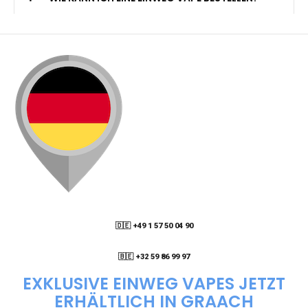
🇩🇪 +49 1 57 50 04 90
05
🇧🇪 +32 59 86 99 97
EXKLUSIVE EINWEG VAPES JETZT
ERHÄLTLICH IN GRAACH