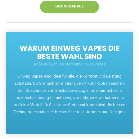
GROSSHANDEL
WARUM EINWEG VAPES DIE
BESTE WAHL SIND
Große Auswahl an Premium-Einweg Vapes.
Einweg Vapes sind ideal für alle, die Komfort und Leistung
schätzen. Ob Sie nach einer intensiven Nikotin-Option suchen,
den Geschmack von Shisha bevorzugen oder einfach eine
praktische Lösung für unterwegs benötigen – wir haben das
perfekte Modell für Sie. Unser Sortiment kombiniert die besten
Technologien mit einer breiten Palette an Aromen und Designs.