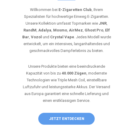
Willkommen bei
E-Zigaretten Club
, Ihrem
Spezialisten für hochwertige Einweg E-Zigaretten.
Unsere Kollektion umfasst Topmarken wie
JNR
,
RandM
,
Adalya
,
Mosmo
,
AirMez
,
Ghost Pro
,
Elf
Bar
,
Vozol
und
Crystal Vape
. Jedes Modell wurde
entwickelt, um ein intensives, langanhaltendes und
geschmackvolles Dampferlebnis zu bieten.
Unsere Produkte bieten eine beeindruckende
Kapazität von bis zu
40.000 Zügen
, modernste
Technologien wie Triple Mesh Coil, einstellbare
Luftzufuhr und leistungsstarke Akkus. Der Versand
aus Europa garantiert eine schnelle Lieferung und
einen erstklassigen Service.
JETZT ENTDECKEN