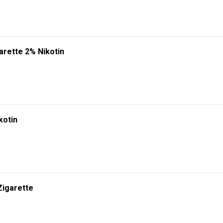
arette 2% Nikotin
kotin
Zigarette