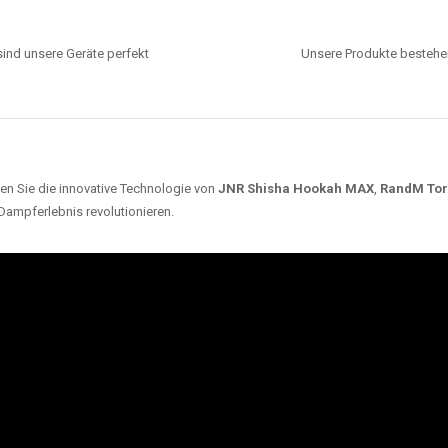
ind unsere Geräte perfekt
Unsere Produkte bestehen
en Sie die innovative Technologie von
JNR Shisha Hookah MAX
,
RandM To
 Dampferlebnis revolutionieren.