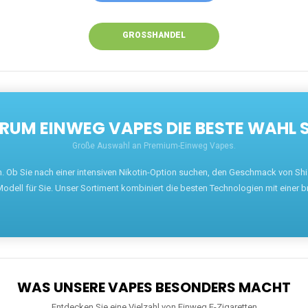
GROSSHANDEL
UM EINWEG VAPES DIE BESTE WAHL 
Große Auswahl an Premium-Einweg Vapes.
en. Ob Sie nach einer intensiven Nikotin-Option suchen, den Geschmack von S
odell für Sie. Unser Sortiment kombiniert die besten Technologien mit einer b
WAS UNSERE VAPES BESONDERS MACHT
Entdecken Sie eine Vielzahl von Einweg E-Zigaretten