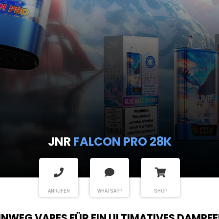
JNR
FALCON PRO 28K
ANRUFEN
WHATSAPP
SHOP
EINWEG VAPES FÜR EIN ULTIMATIVES DAMPFE