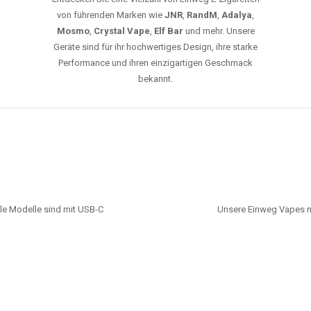
von führenden Marken wie
JNR
,
RandM
,
Adalya
,
Mosmo
,
Crystal Vape
,
Elf Bar
und mehr. Unsere
Geräte sind für ihr hochwertiges Design, ihre starke
Performance und ihren einzigartigen Geschmack
bekannt.
le Modelle sind mit USB-C
Unsere Einweg Vapes n