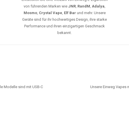
von führenden Marken wie
JNR
,
RandM
,
Adalya
,
Mosmo
,
Crystal Vape
,
Elf Bar
und mehr. Unsere
Geräte sind für ihr hochwertiges Design, ihre starke
Performance und ihren einzigartigen Geschmack
bekannt.
le Modelle sind mit USB-C
Unsere Einweg Vapes n