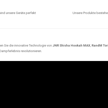
ind unsere Geräte perfekt
Unsere Produkte bestehen
en Sie die innovative Technologie von
JNR Shisha Hookah MAX
,
RandM To
 Dampferlebnis revolutionieren.