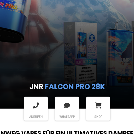
JNR
FALCON PRO 28K
ANRUFEN
WHATSAPP
SHOP
EINWEG VAPES FÜR EIN ULTIMATIVES DAMPFE