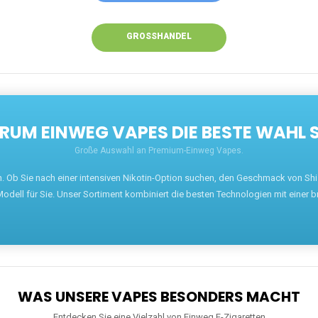
GROSSHANDEL
UM EINWEG VAPES DIE BESTE WAHL 
Große Auswahl an Premium-Einweg Vapes.
en. Ob Sie nach einer intensiven Nikotin-Option suchen, den Geschmack von S
odell für Sie. Unser Sortiment kombiniert die besten Technologien mit einer b
WAS UNSERE VAPES BESONDERS MACHT
Entdecken Sie eine Vielzahl von Einweg E-Zigaretten