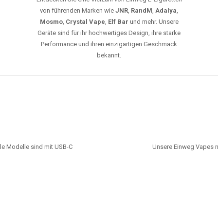
von führenden Marken wie
JNR
,
RandM
,
Adalya
,
Mosmo
,
Crystal Vape
,
Elf Bar
und mehr. Unsere
Geräte sind für ihr hochwertiges Design, ihre starke
Performance und ihren einzigartigen Geschmack
bekannt.
le Modelle sind mit USB-C
Unsere Einweg Vapes n