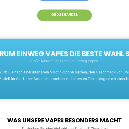
GROSSHANDEL
UM EINWEG VAPES DIE BESTE WAHL 
Große Auswahl an Premium-Einweg Vapes.
en. Ob Sie nach einer intensiven Nikotin-Option suchen, den Geschmack von S
odell für Sie. Unser Sortiment kombiniert die besten Technologien mit einer b
WAS UNSERE VAPES BESONDERS MACHT
Entdecken Sie eine Vielzahl von Einweg E-Zigaretten