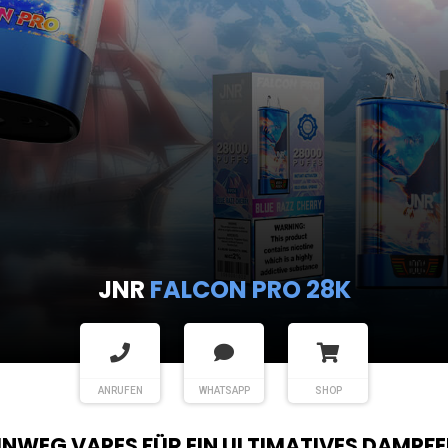
JNR
FALCON PRO 28K
ANRUFEN
WHATSAPP
SHOP
EINWEG VAPES FÜR EIN ULTIMATIVES DAMPFE