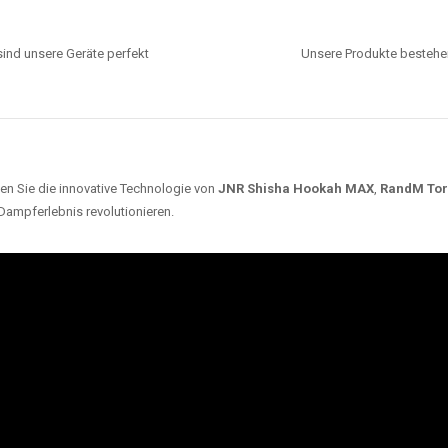
ind unsere Geräte perfekt
Unsere Produkte bestehen
en Sie die innovative Technologie von
JNR Shisha Hookah MAX
,
RandM To
 Dampferlebnis revolutionieren.