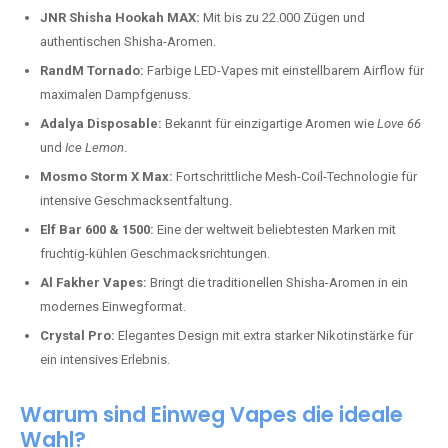
JNR Shisha Hookah MAX:
Mit bis zu 22.000 Zügen und
authentischen Shisha-Aromen.
RandM Tornado:
Farbige LED-Vapes mit einstellbarem Airflow für
maximalen Dampfgenuss.
Adalya Disposable:
Bekannt für einzigartige Aromen wie
Love 66
und
Ice Lemon
.
Mosmo Storm X Max:
Fortschrittliche Mesh-Coil-Technologie für
intensive Geschmacksentfaltung.
Elf Bar 600 & 1500:
Eine der weltweit beliebtesten Marken mit
fruchtig-kühlen Geschmacksrichtungen.
Al Fakher Vapes:
Bringt die traditionellen Shisha-Aromen in ein
modernes Einwegformat.
Crystal Pro:
Elegantes Design mit extra starker Nikotinstärke für
ein intensives Erlebnis.
Warum sind Einweg Vapes die ideale
Wahl?