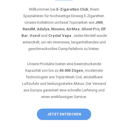
Willkommen bei
E-Zigaretten Club
, Ihrem
Spezialisten für hochwertige Einweg E-Zigaretten.
Unsere Kollektion umfasst Topmarken wie
JNR
,
RandM
,
Adalya
,
Mosmo
,
AirMez
,
Ghost Pro
,
Elf
Bar
,
Vozol
und
Crystal Vape
. Jedes Modell wurde
entwickelt, um ein intensives, langanhaltendes und
geschmackvolles Dampferlebnis zu bieten.
Unsere Produkte bieten eine beeindruckende
Kapazität von bis zu
40.000 Zügen
, modernste
Technologien wie Triple Mesh Coil, einstellbare
Luftzufuhr und leistungsstarke Akkus. Der Versand
aus Europa garantiert eine schnelle Lieferung und
einen erstklassigen Service.
JETZT ENTDECKEN