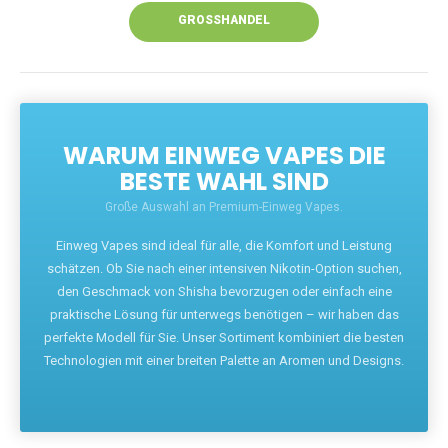
GROSSHANDEL
WARUM EINWEG VAPES DIE
BESTE WAHL SIND
Große Auswahl an Premium-Einweg Vapes.
Einweg Vapes sind ideal für alle, die Komfort und Leistung
schätzen. Ob Sie nach einer intensiven Nikotin-Option suchen,
den Geschmack von Shisha bevorzugen oder einfach eine
praktische Lösung für unterwegs benötigen – wir haben das
perfekte Modell für Sie. Unser Sortiment kombiniert die besten
Technologien mit einer breiten Palette an Aromen und Designs.