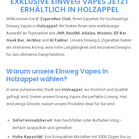
EXKLUSIVE EINWEG VAPES JETZT
ERHÄLTLICH IN HOLZAPPEL
Willkommen bei
E-Zigaretten Club
, Ihrem Experten für hochwertige
Einweg Vapes in
Holzappel
! Wir bieten Ihnen eine erstklassige
Auswahl an Topmarken wie
JNR
,
RandM
,
Adalya
,
Mosmo
,
Elf Bar
,
Geek Bar
,
AirMez
und
Al Fakher
. Unsere Einweg E-Zigaretten bieten
ein intensives Aroma, eine hohe Langlebigkeit und innovative Designs
für das ultimative Dampferlebnis.
Warum unsere Einweg Vapes in
Holzappel wählen?
In einer pulsierenden Stadt wie
Holzappel
, wo Komfort und Qualität
gefragt sind, bieten unsere Einweg Vapes die perfekte Lösung. Hier
sind einige Gründe, warum unsere Produkte ideal für Sie sind:
Sofort einsatzbereit:
Kein Nachfüllen oder Aufladen nötig –
einfach auspacken und genießen.
Hohe Kapazität:
Von kompakten Modellen mit 3000 Zügen bis zu