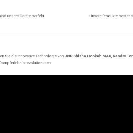
ind unsere Geräte perfekt
Unsere Produkte bestehen
en Sie die innovative Technologie von
JNR Shisha Hookah MAX
,
RandM To
 Dampferlebnis revolutionieren.