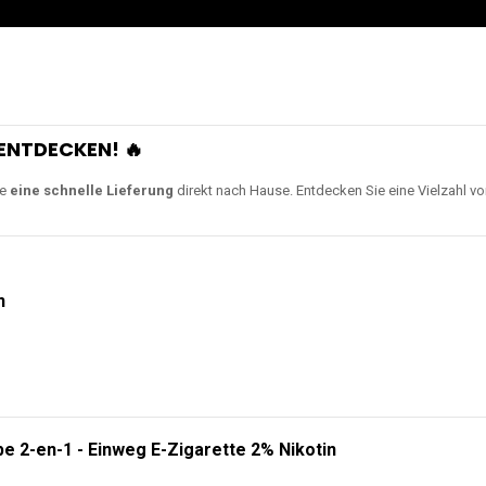
ENTDECKEN! 🔥
ie
eine schnelle Lieferung
direkt nach Hause. Entdecken Sie eine Vielzahl v
n
e 2-en-1 - Einweg E-Zigarette 2% Nikotin