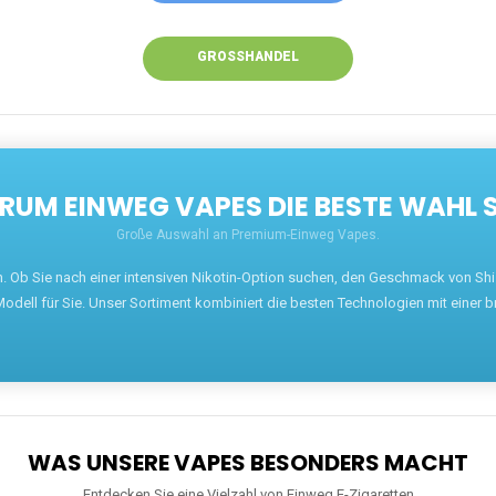
GROSSHANDEL
UM EINWEG VAPES DIE BESTE WAHL 
Große Auswahl an Premium-Einweg Vapes.
en. Ob Sie nach einer intensiven Nikotin-Option suchen, den Geschmack von S
odell für Sie. Unser Sortiment kombiniert die besten Technologien mit einer b
WAS UNSERE VAPES BESONDERS MACHT
Entdecken Sie eine Vielzahl von Einweg E-Zigaretten