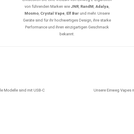
von führenden Marken wie
JNR
,
RandM
,
Adalya
,
Mosmo
,
Crystal Vape
,
Elf Bar
und mehr. Unsere
Geräte sind für ihr hochwertiges Design, ihre starke
Performance und ihren einzigartigen Geschmack
bekannt.
le Modelle sind mit USB-C
Unsere Einweg Vapes n