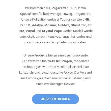
Willkommen bei
E-Zigaretten Club
, Ihrem
Spezialisten für hochwertige Einweg E-Zigaretten.
Unsere Kollektion umfasst Topmarken wie
JNR
,
RandM
,
Adalya
,
Mosmo
,
AirMez
,
Ghost Pro
,
Elf
Bar
,
Vozol
und
Crystal Vape
. Jedes Modell wurde
entwickelt, um ein intensives, langanhaltendes und
geschmackvolles Dampferlebnis zu bieten.
Unsere Produkte bieten eine beeindruckende
Kapazität von bis zu
40.000 Zügen
, modernste
Technologien wie Triple Mesh Coil, einstellbare
Luftzufuhr und leistungsstarke Akkus. Der Versand
aus Europa garantiert eine schnelle Lieferung und
einen erstklassigen Service.
JETZT ENTDECKEN