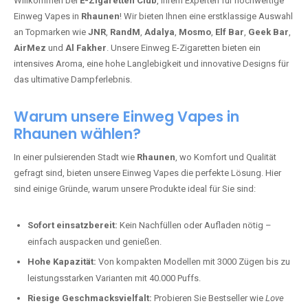
Willkommen bei
E-Zigaretten Club
, Ihrem Experten für hochwertige
Einweg Vapes in
Rhaunen
! Wir bieten Ihnen eine erstklassige Auswahl
an Topmarken wie
JNR
,
RandM
,
Adalya
,
Mosmo
,
Elf Bar
,
Geek Bar
,
AirMez
und
Al Fakher
. Unsere Einweg E-Zigaretten bieten ein
intensives Aroma, eine hohe Langlebigkeit und innovative Designs für
das ultimative Dampferlebnis.
Warum unsere Einweg Vapes in
Rhaunen wählen?
In einer pulsierenden Stadt wie
Rhaunen
, wo Komfort und Qualität
gefragt sind, bieten unsere Einweg Vapes die perfekte Lösung. Hier
sind einige Gründe, warum unsere Produkte ideal für Sie sind:
Sofort einsatzbereit:
Kein Nachfüllen oder Aufladen nötig –
einfach auspacken und genießen.
Hohe Kapazität:
Von kompakten Modellen mit 3000 Zügen bis zu
leistungsstarken Varianten mit 40.000 Puffs.
Riesige Geschmacksvielfalt:
Probieren Sie Bestseller wie
Love