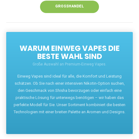
GROSSHANDEL
WARUM EINWEG VAPES DIE
BESTE WAHL SIND
Große Auswahl an Premium-Einweg Vapes.
Einweg Vapes sind ideal für alle, die Komfort und Leistung
schätzen. Ob Sie nach einer intensiven Nikotin-Option suchen,
den Geschmack von Shisha bevorzugen oder einfach eine
praktische Lösung für unterwegs benötigen – wir haben das
perfekte Modell für Sie. Unser Sortiment kombiniert die besten
Technologien mit einer breiten Palette an Aromen und Designs.