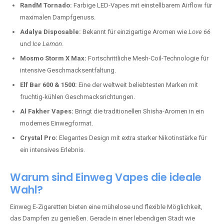
RandM Tornado:
Farbige LED-Vapes mit einstellbarem Airflow für
maximalen Dampfgenuss.
Adalya Disposable:
Bekannt für einzigartige Aromen wie
Love 66
und
Ice Lemon
.
Mosmo Storm X Max:
Fortschrittliche Mesh-Coil-Technologie für
intensive Geschmacksentfaltung.
Elf Bar 600 & 1500:
Eine der weltweit beliebtesten Marken mit
fruchtig-kühlen Geschmacksrichtungen.
Al Fakher Vapes:
Bringt die traditionellen Shisha-Aromen in ein
modernes Einwegformat.
Crystal Pro:
Elegantes Design mit extra starker Nikotinstärke für
ein intensives Erlebnis.
Warum sind Einweg Vapes die ideale
Wahl?
Einweg E-Zigaretten bieten eine mühelose und flexible Möglichkeit,
das Dampfen zu genießen. Gerade in einer lebendigen Stadt wie