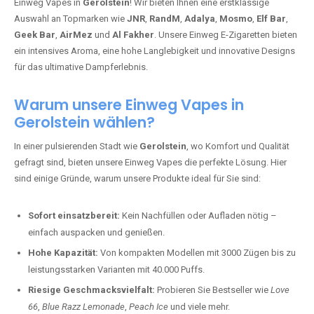
Einweg Vapes in
Gerolstein
! Wir bieten Ihnen eine erstklassige
Auswahl an Topmarken wie
JNR
,
RandM
,
Adalya
,
Mosmo
,
Elf Bar
,
Geek Bar
,
AirMez
und
Al Fakher
. Unsere Einweg E-Zigaretten bieten
ein intensives Aroma, eine hohe Langlebigkeit und innovative Designs
für das ultimative Dampferlebnis.
Warum unsere Einweg Vapes in
Gerolstein wählen?
In einer pulsierenden Stadt wie
Gerolstein
, wo Komfort und Qualität
gefragt sind, bieten unsere Einweg Vapes die perfekte Lösung. Hier
sind einige Gründe, warum unsere Produkte ideal für Sie sind:
Sofort einsatzbereit:
Kein Nachfüllen oder Aufladen nötig –
einfach auspacken und genießen.
Hohe Kapazität:
Von kompakten Modellen mit 3000 Zügen bis zu
leistungsstarken Varianten mit 40.000 Puffs.
Riesige Geschmacksvielfalt:
Probieren Sie Bestseller wie
Love
66
,
Blue Razz Lemonade
,
Peach Ice
und viele mehr.