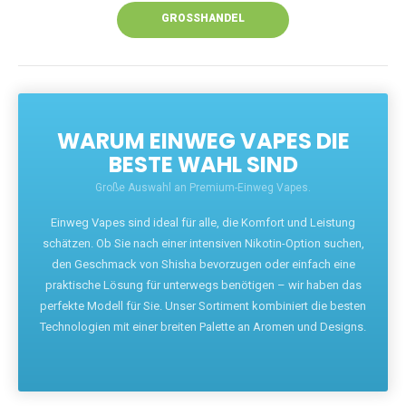
GROSSHANDEL
WARUM EINWEG VAPES DIE
BESTE WAHL SIND
Große Auswahl an Premium-Einweg Vapes.
Einweg Vapes sind ideal für alle, die Komfort und Leistung
schätzen. Ob Sie nach einer intensiven Nikotin-Option suchen,
den Geschmack von Shisha bevorzugen oder einfach eine
praktische Lösung für unterwegs benötigen – wir haben das
perfekte Modell für Sie. Unser Sortiment kombiniert die besten
Technologien mit einer breiten Palette an Aromen und Designs.