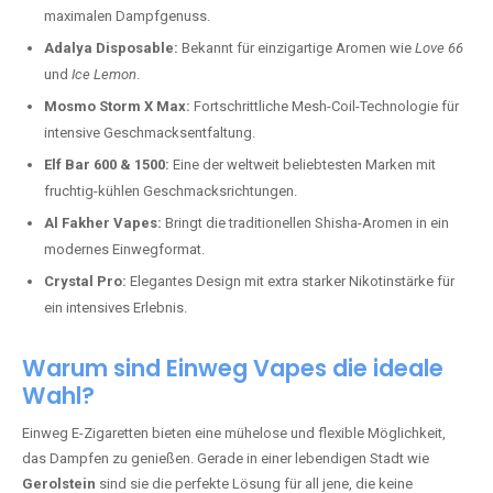
maximalen Dampfgenuss.
Adalya Disposable:
Bekannt für einzigartige Aromen wie
Love 66
und
Ice Lemon
.
Mosmo Storm X Max:
Fortschrittliche Mesh-Coil-Technologie für
intensive Geschmacksentfaltung.
Elf Bar 600 & 1500:
Eine der weltweit beliebtesten Marken mit
fruchtig-kühlen Geschmacksrichtungen.
Al Fakher Vapes:
Bringt die traditionellen Shisha-Aromen in ein
modernes Einwegformat.
Crystal Pro:
Elegantes Design mit extra starker Nikotinstärke für
ein intensives Erlebnis.
Warum sind Einweg Vapes die ideale
Wahl?
Einweg E-Zigaretten bieten eine mühelose und flexible Möglichkeit,
das Dampfen zu genießen. Gerade in einer lebendigen Stadt wie
Gerolstein
sind sie die perfekte Lösung für all jene, die keine