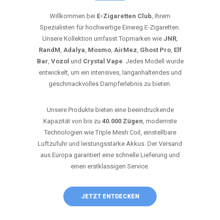
Willkommen bei
E-Zigaretten Club
, Ihrem
Spezialisten für hochwertige Einweg E-Zigaretten.
Unsere Kollektion umfasst Topmarken wie
JNR
,
RandM
,
Adalya
,
Mosmo
,
AirMez
,
Ghost Pro
,
Elf
Bar
,
Vozol
und
Crystal Vape
. Jedes Modell wurde
entwickelt, um ein intensives, langanhaltendes und
geschmackvolles Dampferlebnis zu bieten.
Unsere Produkte bieten eine beeindruckende
Kapazität von bis zu
40.000 Zügen
, modernste
Technologien wie Triple Mesh Coil, einstellbare
Luftzufuhr und leistungsstarke Akkus. Der Versand
aus Europa garantiert eine schnelle Lieferung und
einen erstklassigen Service.
JETZT ENTDECKEN