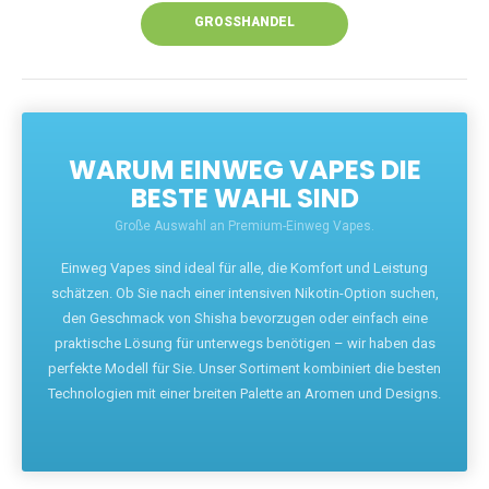
GROSSHANDEL
WARUM EINWEG VAPES DIE
BESTE WAHL SIND
Große Auswahl an Premium-Einweg Vapes.
Einweg Vapes sind ideal für alle, die Komfort und Leistung
schätzen. Ob Sie nach einer intensiven Nikotin-Option suchen,
den Geschmack von Shisha bevorzugen oder einfach eine
praktische Lösung für unterwegs benötigen – wir haben das
perfekte Modell für Sie. Unser Sortiment kombiniert die besten
Technologien mit einer breiten Palette an Aromen und Designs.