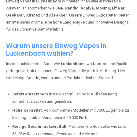
Einweg Vapes in
Luckenbach
! Wir bieten Ihnen eine erstklassige
Auswahl an Topmarken wie
JNR
,
RandM
,
Adalya
,
Mosmo
,
Elf Bar
,
Geek Bar
,
AirMez
und
Al Fakher
. Unsere Einweg E-Zigaretten bieten
ein intensives Aroma, eine hohe Langlebigkeit und innovative Designs
für das ultimative Dampferlebnis.
Warum unsere Einweg Vapes in
Luckenbach wählen?
In einer pulsierenden Stadt wie
Luckenbach
, wo Komfort und Qualität
gefragt sind, bieten unsere Einweg Vapes die perfekte Lösung. Hier
sind einige Gründe, warum unsere Produkte ideal für Sie sind:
Sofort einsatzbereit:
Kein Nachfüllen oder Aufladen nötig –
einfach auspacken und genießen.
Hohe Kapazität:
Von kompakten Modellen mit 3000 Zügen bis zu
leistungsstarken Varianten mit 40.000 Puffs.
Riesige Geschmacksvielfalt:
Probieren Sie Bestseller wie
Love
66
,
Blue Razz Lemonade
,
Peach Ice
und viele mehr.