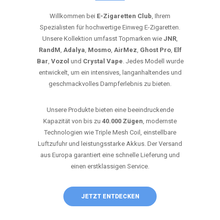
Willkommen bei
E-Zigaretten Club
, Ihrem
Spezialisten für hochwertige Einweg E-Zigaretten.
Unsere Kollektion umfasst Topmarken wie
JNR
,
RandM
,
Adalya
,
Mosmo
,
AirMez
,
Ghost Pro
,
Elf
Bar
,
Vozol
und
Crystal Vape
. Jedes Modell wurde
entwickelt, um ein intensives, langanhaltendes und
geschmackvolles Dampferlebnis zu bieten.
Unsere Produkte bieten eine beeindruckende
Kapazität von bis zu
40.000 Zügen
, modernste
Technologien wie Triple Mesh Coil, einstellbare
Luftzufuhr und leistungsstarke Akkus. Der Versand
aus Europa garantiert eine schnelle Lieferung und
einen erstklassigen Service.
JETZT ENTDECKEN