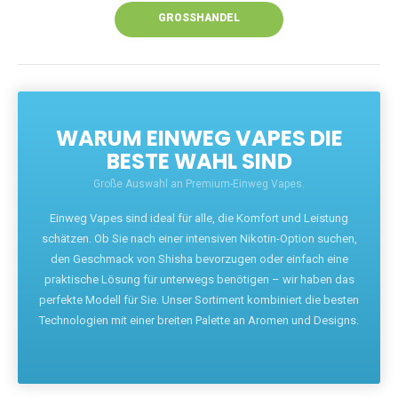
GROSSHANDEL
WARUM EINWEG VAPES DIE
BESTE WAHL SIND
Große Auswahl an Premium-Einweg Vapes.
Einweg Vapes sind ideal für alle, die Komfort und Leistung
schätzen. Ob Sie nach einer intensiven Nikotin-Option suchen,
den Geschmack von Shisha bevorzugen oder einfach eine
praktische Lösung für unterwegs benötigen – wir haben das
perfekte Modell für Sie. Unser Sortiment kombiniert die besten
Technologien mit einer breiten Palette an Aromen und Designs.