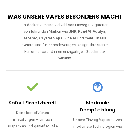
WAS UNSERE VAPES BESONDERS MACHT
Entdecken Sie eine Vielzahl von Einweg E-Zigaretten
von führenden Marken wie
JNR
,
RandM
,
Adalya
,
Mosmo
,
Crystal Vape
,
Elf Bar
und mehr. Unsere
Geräte sind für ihr hochwertiges Design, ihre starke
Performance und ihren einzigartigen Geschmack
bekannt.
Sofort Einsatzbereit
Maximale
Dampfleistung
Keine komplizierten
Einstellungen – einfach
Unsere Einweg Vapes nutzen
auspacken und genießen. Alle
modernste Technologien wie