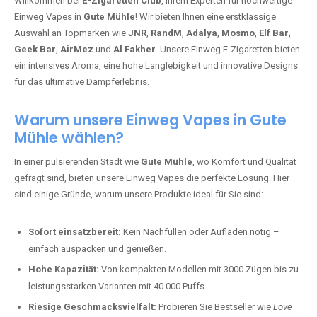
Willkommen bei
E-Zigaretten Club
, Ihrem Experten für hochwertige
Einweg Vapes in
Gute Mühle
! Wir bieten Ihnen eine erstklassige
Auswahl an Topmarken wie
JNR
,
RandM
,
Adalya
,
Mosmo
,
Elf Bar
,
Geek Bar
,
AirMez
und
Al Fakher
. Unsere Einweg E-Zigaretten bieten
ein intensives Aroma, eine hohe Langlebigkeit und innovative Designs
für das ultimative Dampferlebnis.
Warum unsere Einweg Vapes in Gute
Mühle wählen?
In einer pulsierenden Stadt wie
Gute Mühle
, wo Komfort und Qualität
gefragt sind, bieten unsere Einweg Vapes die perfekte Lösung. Hier
sind einige Gründe, warum unsere Produkte ideal für Sie sind:
Sofort einsatzbereit:
Kein Nachfüllen oder Aufladen nötig –
einfach auspacken und genießen.
Hohe Kapazität:
Von kompakten Modellen mit 3000 Zügen bis zu
leistungsstarken Varianten mit 40.000 Puffs.
Riesige Geschmacksvielfalt:
Probieren Sie Bestseller wie
Love