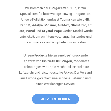
Willkommen bei
E-Zigaretten Club
, Ihrem
Spezialisten für hochwertige Einweg E-Zigaretten.
Unsere Kollektion umfasst Topmarken wie
JNR
,
RandM
,
Adalya
,
Mosmo
,
AirMez
,
Ghost Pro
,
Elf
Bar
,
Vozol
und
Crystal Vape
. Jedes Modell wurde
entwickelt, um ein intensives, langanhaltendes und
geschmackvolles Dampferlebnis zu bieten.
Unsere Produkte bieten eine beeindruckende
Kapazität von bis zu
40.000 Zügen
, modernste
Technologien wie Triple Mesh Coil, einstellbare
Luftzufuhr und leistungsstarke Akkus. Der Versand
aus Europa garantiert eine schnelle Lieferung und
einen erstklassigen Service.
JETZT ENTDECKEN