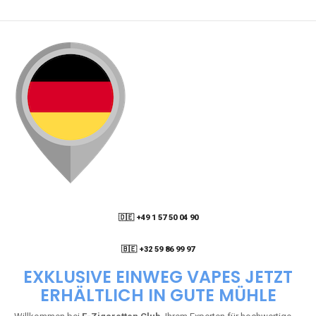
🇩🇪 +49 1 57 50 04 90
05
🇧🇪 +32 59 86 99 97
EXKLUSIVE EINWEG VAPES JETZT
ERHÄLTLICH IN GUTE MÜHLE