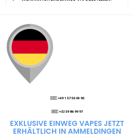
🇩🇪 +49 1 57 50 04 90
05
🇧🇪 +32 59 86 99 97
EXKLUSIVE EINWEG VAPES JETZT
ERHÄLTLICH IN AMMELDINGEN