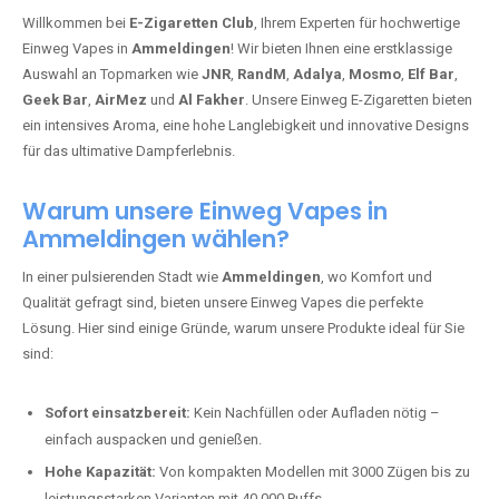
Willkommen bei
E-Zigaretten Club
, Ihrem Experten für hochwertige
Einweg Vapes in
Ammeldingen
! Wir bieten Ihnen eine erstklassige
Auswahl an Topmarken wie
JNR
,
RandM
,
Adalya
,
Mosmo
,
Elf Bar
,
Geek Bar
,
AirMez
und
Al Fakher
. Unsere Einweg E-Zigaretten bieten
ein intensives Aroma, eine hohe Langlebigkeit und innovative Designs
für das ultimative Dampferlebnis.
Warum unsere Einweg Vapes in
Ammeldingen wählen?
In einer pulsierenden Stadt wie
Ammeldingen
, wo Komfort und
Qualität gefragt sind, bieten unsere Einweg Vapes die perfekte
Lösung. Hier sind einige Gründe, warum unsere Produkte ideal für Sie
sind:
Sofort einsatzbereit:
Kein Nachfüllen oder Aufladen nötig –
einfach auspacken und genießen.
Hohe Kapazität:
Von kompakten Modellen mit 3000 Zügen bis zu
leistungsstarken Varianten mit 40.000 Puffs.