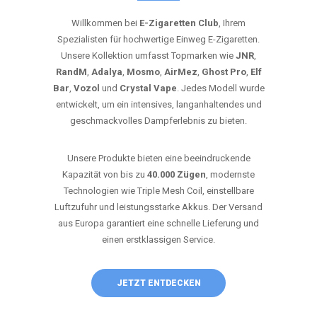
Willkommen bei
E-Zigaretten Club
, Ihrem
Spezialisten für hochwertige Einweg E-Zigaretten.
Unsere Kollektion umfasst Topmarken wie
JNR
,
RandM
,
Adalya
,
Mosmo
,
AirMez
,
Ghost Pro
,
Elf
Bar
,
Vozol
und
Crystal Vape
. Jedes Modell wurde
entwickelt, um ein intensives, langanhaltendes und
geschmackvolles Dampferlebnis zu bieten.
Unsere Produkte bieten eine beeindruckende
Kapazität von bis zu
40.000 Zügen
, modernste
Technologien wie Triple Mesh Coil, einstellbare
Luftzufuhr und leistungsstarke Akkus. Der Versand
aus Europa garantiert eine schnelle Lieferung und
einen erstklassigen Service.
JETZT ENTDECKEN