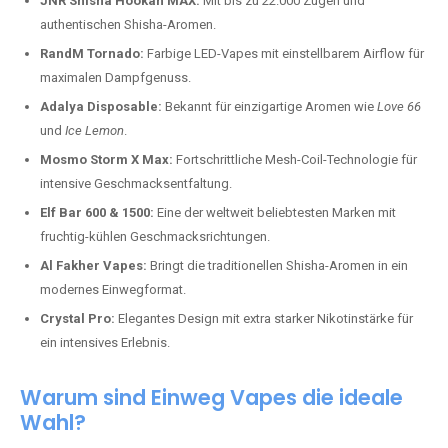
JNR Shisha Hookah MAX:
Mit bis zu 22.000 Zügen und
authentischen Shisha-Aromen.
RandM Tornado:
Farbige LED-Vapes mit einstellbarem Airflow für
maximalen Dampfgenuss.
Adalya Disposable:
Bekannt für einzigartige Aromen wie
Love 66
und
Ice Lemon
.
Mosmo Storm X Max:
Fortschrittliche Mesh-Coil-Technologie für
intensive Geschmacksentfaltung.
Elf Bar 600 & 1500:
Eine der weltweit beliebtesten Marken mit
fruchtig-kühlen Geschmacksrichtungen.
Al Fakher Vapes:
Bringt die traditionellen Shisha-Aromen in ein
modernes Einwegformat.
Crystal Pro:
Elegantes Design mit extra starker Nikotinstärke für
ein intensives Erlebnis.
Warum sind Einweg Vapes die ideale
Wahl?