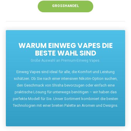
GROSSHANDEL
WARUM EINWEG VAPES DIE
BESTE WAHL SIND
Große Auswahl an Premium-Einweg Vapes.
Einweg Vapes sind ideal für alle, die Komfort und Leistung
schätzen. Ob Sie nach einer intensiven Nikotin-Option suchen,
den Geschmack von Shisha bevorzugen oder einfach eine
praktische Lösung für unterwegs benötigen – wir haben das
perfekte Modell für Sie. Unser Sortiment kombiniert die besten
Technologien mit einer breiten Palette an Aromen und Designs.