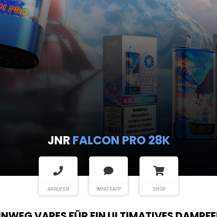
JNR
FALCON PRO 28K
ANRUFEN
WHATSAPP
SHOP
EINWEG VAPES FÜR EIN ULTIMATIVES DAMPFE