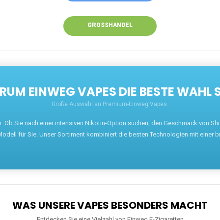
GROSSHANDEL
UM EINWEG VAPES DIE BESTE WAHL 
Große Auswahl an Premium-Einweg Vapes.
en. Ob Sie nach einer intensiven Nikotin-Option suchen, den Geschmack von S
odell für Sie. Unser Sortiment kombiniert die besten Technologien mit einer b
WAS UNSERE VAPES BESONDERS MACHT
Entdecken Sie eine Vielzahl von Einweg E-Zigaretten