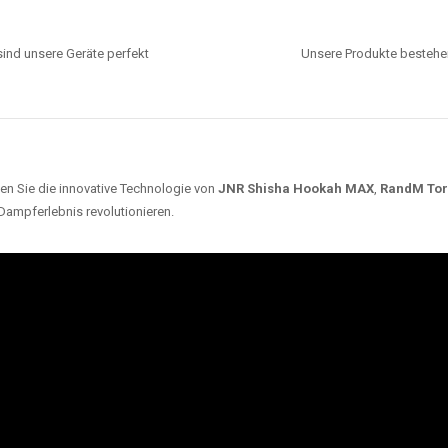
ind unsere Geräte perfekt
Unsere Produkte bestehen
en Sie die innovative Technologie von
JNR Shisha Hookah MAX
,
RandM To
 Dampferlebnis revolutionieren.