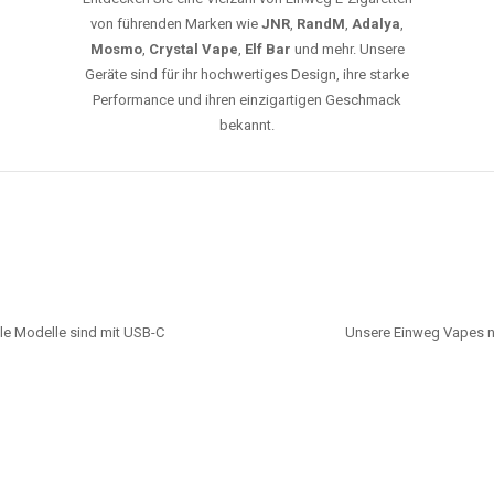
von führenden Marken wie
JNR
,
RandM
,
Adalya
,
Mosmo
,
Crystal Vape
,
Elf Bar
und mehr. Unsere
Geräte sind für ihr hochwertiges Design, ihre starke
Performance und ihren einzigartigen Geschmack
bekannt.
le Modelle sind mit USB-C
Unsere Einweg Vapes n