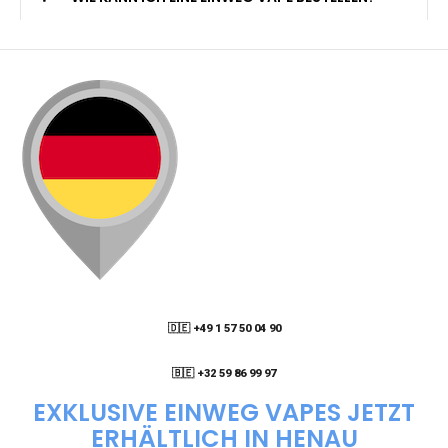
🇩🇪 +49 1 57 50 04 90
05
🇧🇪 +32 59 86 99 97
EXKLUSIVE EINWEG VAPES JETZT
ERHÄLTLICH IN HENAU