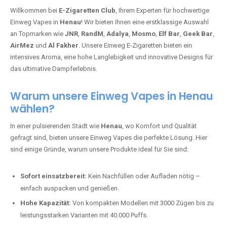
Willkommen bei
E-Zigaretten Club
, Ihrem Experten für hochwertige
Einweg Vapes in
Henau
! Wir bieten Ihnen eine erstklassige Auswahl
an Topmarken wie
JNR
,
RandM
,
Adalya
,
Mosmo
,
Elf Bar
,
Geek Bar
,
AirMez
und
Al Fakher
. Unsere Einweg E-Zigaretten bieten ein
intensives Aroma, eine hohe Langlebigkeit und innovative Designs für
das ultimative Dampferlebnis.
Warum unsere Einweg Vapes in Henau
wählen?
In einer pulsierenden Stadt wie
Henau
, wo Komfort und Qualität
gefragt sind, bieten unsere Einweg Vapes die perfekte Lösung. Hier
sind einige Gründe, warum unsere Produkte ideal für Sie sind:
Sofort einsatzbereit:
Kein Nachfüllen oder Aufladen nötig –
einfach auspacken und genießen.
Hohe Kapazität:
Von kompakten Modellen mit 3000 Zügen bis zu
leistungsstarken Varianten mit 40.000 Puffs.