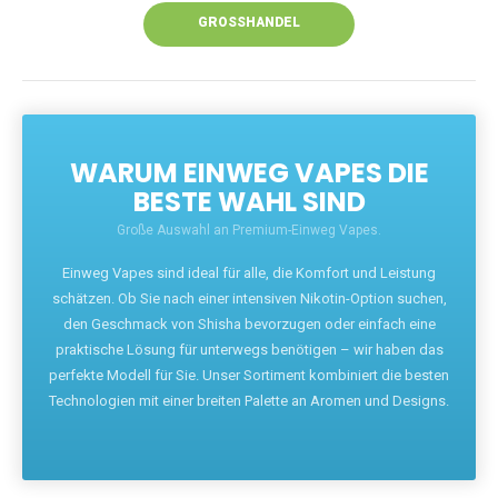
GROSSHANDEL
WARUM EINWEG VAPES DIE
BESTE WAHL SIND
Große Auswahl an Premium-Einweg Vapes.
Einweg Vapes sind ideal für alle, die Komfort und Leistung
schätzen. Ob Sie nach einer intensiven Nikotin-Option suchen,
den Geschmack von Shisha bevorzugen oder einfach eine
praktische Lösung für unterwegs benötigen – wir haben das
perfekte Modell für Sie. Unser Sortiment kombiniert die besten
Technologien mit einer breiten Palette an Aromen und Designs.