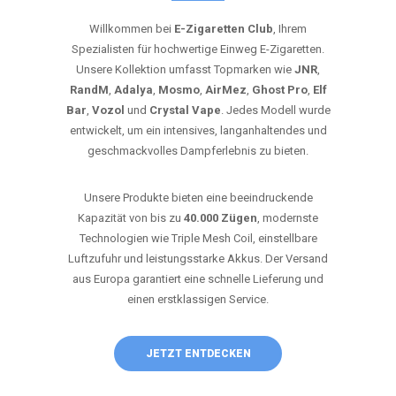
Willkommen bei
E-Zigaretten Club
, Ihrem
Spezialisten für hochwertige Einweg E-Zigaretten.
Unsere Kollektion umfasst Topmarken wie
JNR
,
RandM
,
Adalya
,
Mosmo
,
AirMez
,
Ghost Pro
,
Elf
Bar
,
Vozol
und
Crystal Vape
. Jedes Modell wurde
entwickelt, um ein intensives, langanhaltendes und
geschmackvolles Dampferlebnis zu bieten.
Unsere Produkte bieten eine beeindruckende
Kapazität von bis zu
40.000 Zügen
, modernste
Technologien wie Triple Mesh Coil, einstellbare
Luftzufuhr und leistungsstarke Akkus. Der Versand
aus Europa garantiert eine schnelle Lieferung und
einen erstklassigen Service.
JETZT ENTDECKEN