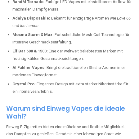
RandM Tornado:
Farbige LED-Vapes mit einstellbarem Airflow für
maximalen Dampfgenuss.
Adalya Disposable:
Bekannt für einzigartige Aromen wie
Love 66
und
Ice Lemon
.
Mosmo Storm X Max:
Fortschrittliche Mesh-Coil-Technologie für
intensive Geschmacksentfaltung.
Elf Bar 600 & 1500:
Eine der weltweit beliebtesten Marken mit
fruchtig-kühlen Geschmacksrichtungen.
Al Fakher Vapes:
Bringt die traditionellen Shisha-Aromen in ein
modernes Einwegformat.
Crystal Pro:
Elegantes Design mit extra starker Nikotinstärke für
ein intensives Erlebnis.
Warum sind Einweg Vapes die ideale
Wahl?
Einweg E-Zigaretten bieten eine mühelose und flexible Möglichkeit,
das Dampfen zu genießen. Gerade in einer lebendigen Stadt wie