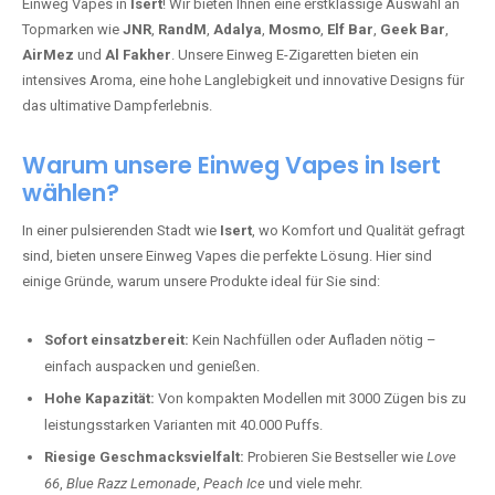
Einweg Vapes in
Isert
! Wir bieten Ihnen eine erstklassige Auswahl an
Topmarken wie
JNR
,
RandM
,
Adalya
,
Mosmo
,
Elf Bar
,
Geek Bar
,
AirMez
und
Al Fakher
. Unsere Einweg E-Zigaretten bieten ein
intensives Aroma, eine hohe Langlebigkeit und innovative Designs für
das ultimative Dampferlebnis.
Warum unsere Einweg Vapes in Isert
wählen?
In einer pulsierenden Stadt wie
Isert
, wo Komfort und Qualität gefragt
sind, bieten unsere Einweg Vapes die perfekte Lösung. Hier sind
einige Gründe, warum unsere Produkte ideal für Sie sind:
Sofort einsatzbereit:
Kein Nachfüllen oder Aufladen nötig –
einfach auspacken und genießen.
Hohe Kapazität:
Von kompakten Modellen mit 3000 Zügen bis zu
leistungsstarken Varianten mit 40.000 Puffs.
Riesige Geschmacksvielfalt:
Probieren Sie Bestseller wie
Love
66
,
Blue Razz Lemonade
,
Peach Ice
und viele mehr.