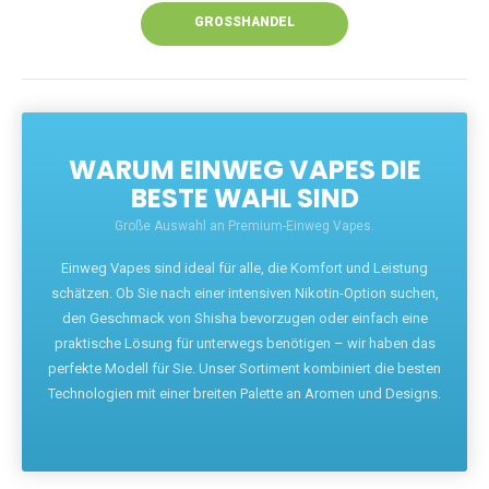
GROSSHANDEL
WARUM EINWEG VAPES DIE
BESTE WAHL SIND
Große Auswahl an Premium-Einweg Vapes.
Einweg Vapes sind ideal für alle, die Komfort und Leistung
schätzen. Ob Sie nach einer intensiven Nikotin-Option suchen,
den Geschmack von Shisha bevorzugen oder einfach eine
praktische Lösung für unterwegs benötigen – wir haben das
perfekte Modell für Sie. Unser Sortiment kombiniert die besten
Technologien mit einer breiten Palette an Aromen und Designs.