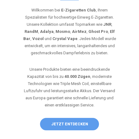
Willkommen bei
E-Zigaretten Club
, Ihrem
Spezialisten für hochwertige Einweg E-Zigaretten.
Unsere Kollektion umfasst Topmarken wie
JNR
,
RandM
,
Adalya
,
Mosmo
,
AirMez
,
Ghost Pro
,
Elf
Bar
,
Vozol
und
Crystal Vape
. Jedes Modell wurde
entwickelt, um ein intensives, langanhaltendes und
geschmackvolles Dampferlebnis zu bieten.
Unsere Produkte bieten eine beeindruckende
Kapazität von bis zu
40.000 Zügen
, modernste
Technologien wie Triple Mesh Coil, einstellbare
Luftzufuhr und leistungsstarke Akkus. Der Versand
aus Europa garantiert eine schnelle Lieferung und
einen erstklassigen Service.
JETZT ENTDECKEN