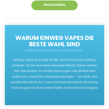
GROSSHANDEL
WARUM EINWEG VAPES DIE
BESTE WAHL SIND
Große Auswahl an Premium-Einweg Vapes.
Einweg Vapes sind ideal für alle, die Komfort und Leistung
schätzen. Ob Sie nach einer intensiven Nikotin-Option suchen,
den Geschmack von Shisha bevorzugen oder einfach eine
praktische Lösung für unterwegs benötigen – wir haben das
perfekte Modell für Sie. Unser Sortiment kombiniert die besten
Technologien mit einer breiten Palette an Aromen und Designs.