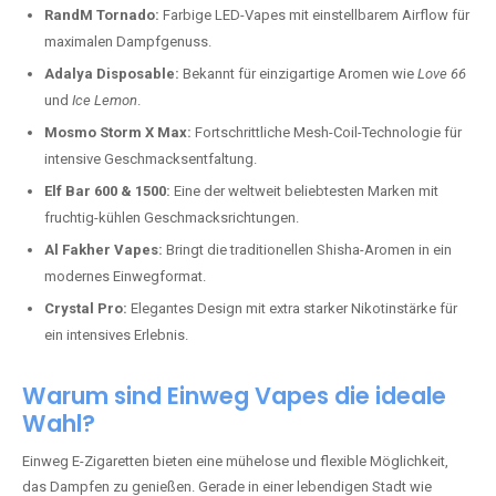
RandM Tornado:
Farbige LED-Vapes mit einstellbarem Airflow für
maximalen Dampfgenuss.
Adalya Disposable:
Bekannt für einzigartige Aromen wie
Love 66
und
Ice Lemon
.
Mosmo Storm X Max:
Fortschrittliche Mesh-Coil-Technologie für
intensive Geschmacksentfaltung.
Elf Bar 600 & 1500:
Eine der weltweit beliebtesten Marken mit
fruchtig-kühlen Geschmacksrichtungen.
Al Fakher Vapes:
Bringt die traditionellen Shisha-Aromen in ein
modernes Einwegformat.
Crystal Pro:
Elegantes Design mit extra starker Nikotinstärke für
ein intensives Erlebnis.
Warum sind Einweg Vapes die ideale
Wahl?
Einweg E-Zigaretten bieten eine mühelose und flexible Möglichkeit,
das Dampfen zu genießen. Gerade in einer lebendigen Stadt wie