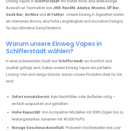
Einweg Vapes in
Schifferstadt
! Wir bieten Ihnen eine erstklassige
Auswahl an Topmarken wie
JNR
,
RandM
,
Adalya
,
Mosmo
,
Elf Bar
,
Geek Bar
,
AirMez
und
Al Fakher
. Unsere Einweg E-Zigaretten bieten
ein intensives Aroma, eine hohe Langlebigkeit und innovative Designs
für das ultimative Dampferlebnis.
Warum unsere Einweg Vapes in
Schifferstadt wählen?
In einer pulsierenden Stadt wie
Schifferstadt
, wo Komfort und
Qualität gefragt sind, bieten unsere Einweg Vapes die perfekte
Lösung. Hier sind einige Gründe, warum unsere Produkte ideal für Sie
sind:
Sofort einsatzbereit:
Kein Nachfüllen oder Aufladen nötig –
einfach auspacken und genießen.
Hohe Kapazität:
Von kompakten Modellen mit 3000 Zügen bis zu
leistungsstarken Varianten mit 40.000 Puffs.
Riesige Geschmacksvielfalt:
Probieren Sie Bestseller wie
Love