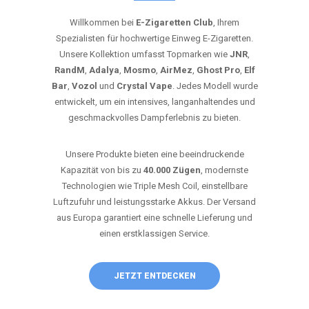
Willkommen bei
E-Zigaretten Club
, Ihrem
Spezialisten für hochwertige Einweg E-Zigaretten.
Unsere Kollektion umfasst Topmarken wie
JNR
,
RandM
,
Adalya
,
Mosmo
,
AirMez
,
Ghost Pro
,
Elf
Bar
,
Vozol
und
Crystal Vape
. Jedes Modell wurde
entwickelt, um ein intensives, langanhaltendes und
geschmackvolles Dampferlebnis zu bieten.
Unsere Produkte bieten eine beeindruckende
Kapazität von bis zu
40.000 Zügen
, modernste
Technologien wie Triple Mesh Coil, einstellbare
Luftzufuhr und leistungsstarke Akkus. Der Versand
aus Europa garantiert eine schnelle Lieferung und
einen erstklassigen Service.
JETZT ENTDECKEN