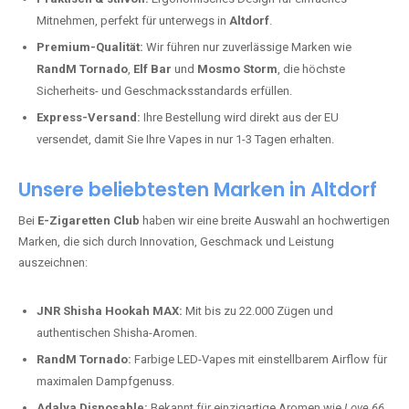
Mitnehmen, perfekt für unterwegs in
Altdorf
.
Premium-Qualität:
Wir führen nur zuverlässige Marken wie
RandM Tornado
,
Elf Bar
und
Mosmo Storm
, die höchste
Sicherheits- und Geschmacksstandards erfüllen.
Express-Versand:
Ihre Bestellung wird direkt aus der EU
versendet, damit Sie Ihre Vapes in nur 1-3 Tagen erhalten.
Unsere beliebtesten Marken in Altdorf
Bei
E-Zigaretten Club
haben wir eine breite Auswahl an hochwertigen
Marken, die sich durch Innovation, Geschmack und Leistung
auszeichnen:
JNR Shisha Hookah MAX:
Mit bis zu 22.000 Zügen und
authentischen Shisha-Aromen.
RandM Tornado:
Farbige LED-Vapes mit einstellbarem Airflow für
maximalen Dampfgenuss.
Adalya Disposable:
Bekannt für einzigartige Aromen wie
Love 66