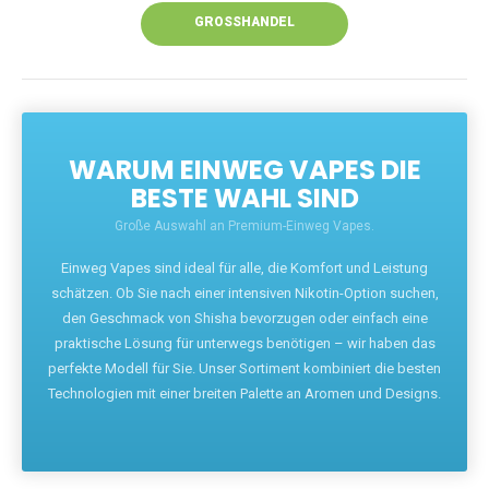
GROSSHANDEL
WARUM EINWEG VAPES DIE
BESTE WAHL SIND
Große Auswahl an Premium-Einweg Vapes.
Einweg Vapes sind ideal für alle, die Komfort und Leistung
schätzen. Ob Sie nach einer intensiven Nikotin-Option suchen,
den Geschmack von Shisha bevorzugen oder einfach eine
praktische Lösung für unterwegs benötigen – wir haben das
perfekte Modell für Sie. Unser Sortiment kombiniert die besten
Technologien mit einer breiten Palette an Aromen und Designs.