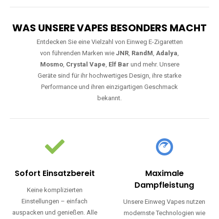
WAS UNSERE VAPES BESONDERS MACHT
Entdecken Sie eine Vielzahl von Einweg E-Zigaretten
von führenden Marken wie
JNR
,
RandM
,
Adalya
,
Mosmo
,
Crystal Vape
,
Elf Bar
und mehr. Unsere
Geräte sind für ihr hochwertiges Design, ihre starke
Performance und ihren einzigartigen Geschmack
bekannt.
Sofort Einsatzbereit
Maximale
Dampfleistung
Keine komplizierten
Einstellungen – einfach
Unsere Einweg Vapes nutzen
auspacken und genießen. Alle
modernste Technologien wie