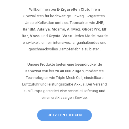
Willkommen bei
E-Zigaretten Club
, Ihrem
Spezialisten für hochwertige Einweg E-Zigaretten.
Unsere Kollektion umfasst Topmarken wie
JNR
,
RandM
,
Adalya
,
Mosmo
,
AirMez
,
Ghost Pro
,
Elf
Bar
,
Vozol
und
Crystal Vape
. Jedes Modell wurde
entwickelt, um ein intensives, langanhaltendes und
geschmackvolles Dampferlebnis zu bieten.
Unsere Produkte bieten eine beeindruckende
Kapazität von bis zu
40.000 Zügen
, modernste
Technologien wie Triple Mesh Coil, einstellbare
Luftzufuhr und leistungsstarke Akkus. Der Versand
aus Europa garantiert eine schnelle Lieferung und
einen erstklassigen Service.
JETZT ENTDECKEN