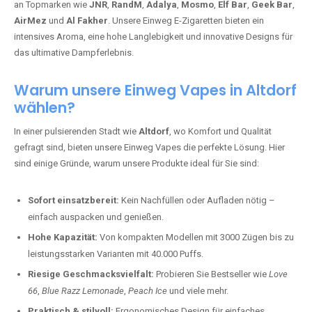
an Topmarken wie
JNR
,
RandM
,
Adalya
,
Mosmo
,
Elf Bar
,
Geek Bar
,
AirMez
und
Al Fakher
. Unsere Einweg E-Zigaretten bieten ein
intensives Aroma, eine hohe Langlebigkeit und innovative Designs für
das ultimative Dampferlebnis.
Warum unsere Einweg Vapes in Altdorf
wählen?
In einer pulsierenden Stadt wie
Altdorf
, wo Komfort und Qualität
gefragt sind, bieten unsere Einweg Vapes die perfekte Lösung. Hier
sind einige Gründe, warum unsere Produkte ideal für Sie sind:
Sofort einsatzbereit:
Kein Nachfüllen oder Aufladen nötig –
einfach auspacken und genießen.
Hohe Kapazität:
Von kompakten Modellen mit 3000 Zügen bis zu
leistungsstarken Varianten mit 40.000 Puffs.
Riesige Geschmacksvielfalt:
Probieren Sie Bestseller wie
Love
66
,
Blue Razz Lemonade
,
Peach Ice
und viele mehr.
Praktisch & stilvoll:
Ergonomisches Design für einfaches