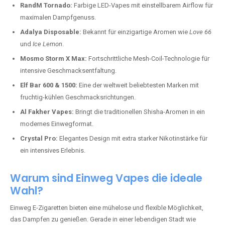
RandM Tornado:
Farbige LED-Vapes mit einstellbarem Airflow für
maximalen Dampfgenuss.
Adalya Disposable:
Bekannt für einzigartige Aromen wie
Love 66
und
Ice Lemon
.
Mosmo Storm X Max:
Fortschrittliche Mesh-Coil-Technologie für
intensive Geschmacksentfaltung.
Elf Bar 600 & 1500:
Eine der weltweit beliebtesten Marken mit
fruchtig-kühlen Geschmacksrichtungen.
Al Fakher Vapes:
Bringt die traditionellen Shisha-Aromen in ein
modernes Einwegformat.
Crystal Pro:
Elegantes Design mit extra starker Nikotinstärke für
ein intensives Erlebnis.
Warum sind Einweg Vapes die ideale
Wahl?
Einweg E-Zigaretten bieten eine mühelose und flexible Möglichkeit,
das Dampfen zu genießen. Gerade in einer lebendigen Stadt wie