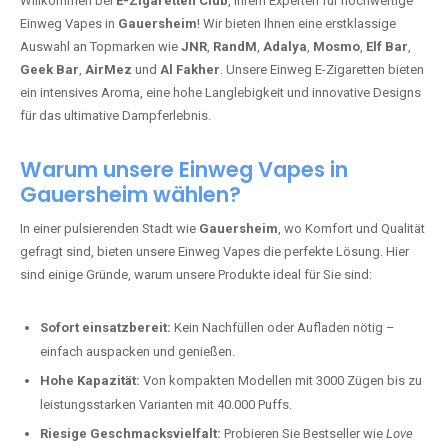
Willkommen bei
E-Zigaretten Club
, Ihrem Experten für hochwertige
Einweg Vapes in
Gauersheim
! Wir bieten Ihnen eine erstklassige
Auswahl an Topmarken wie
JNR
,
RandM
,
Adalya
,
Mosmo
,
Elf Bar
,
Geek Bar
,
AirMez
und
Al Fakher
. Unsere Einweg E-Zigaretten bieten
ein intensives Aroma, eine hohe Langlebigkeit und innovative Designs
für das ultimative Dampferlebnis.
Warum unsere Einweg Vapes in
Gauersheim wählen?
In einer pulsierenden Stadt wie
Gauersheim
, wo Komfort und Qualität
gefragt sind, bieten unsere Einweg Vapes die perfekte Lösung. Hier
sind einige Gründe, warum unsere Produkte ideal für Sie sind:
Sofort einsatzbereit:
Kein Nachfüllen oder Aufladen nötig –
einfach auspacken und genießen.
Hohe Kapazität:
Von kompakten Modellen mit 3000 Zügen bis zu
leistungsstarken Varianten mit 40.000 Puffs.
Riesige Geschmacksvielfalt:
Probieren Sie Bestseller wie
Love