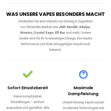
WAS UNSERE VAPES BESONDERS MACHT
Entdecken Sie eine Vielzahl von Einweg E-Zigaretten
von führenden Marken wie
JNR
,
RandM
,
Adalya
,
Mosmo
,
Crystal Vape
,
Elf Bar
und mehr. Unsere
Geräte sind für ihr hochwertiges Design, ihre starke
Performance und ihren einzigartigen Geschmack
bekannt.
Sofort Einsatzbereit
Maximale
Dampfleistung
Keine komplizierten
Einstellungen – einfach
Unsere Einweg Vapes nutzen
auspacken und genießen. Alle
modernste Technologien wie