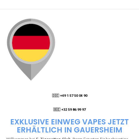
🇩🇪 +49 1 57 50 04 90
05
🇧🇪 +32 59 86 99 97
EXKLUSIVE EINWEG VAPES JETZT
ERHÄLTLICH IN GAUERSHEIM