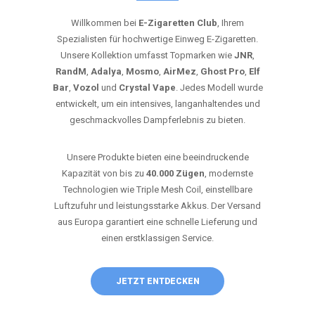
Willkommen bei
E-Zigaretten Club
, Ihrem
Spezialisten für hochwertige Einweg E-Zigaretten.
Unsere Kollektion umfasst Topmarken wie
JNR
,
RandM
,
Adalya
,
Mosmo
,
AirMez
,
Ghost Pro
,
Elf
Bar
,
Vozol
und
Crystal Vape
. Jedes Modell wurde
entwickelt, um ein intensives, langanhaltendes und
geschmackvolles Dampferlebnis zu bieten.
Unsere Produkte bieten eine beeindruckende
Kapazität von bis zu
40.000 Zügen
, modernste
Technologien wie Triple Mesh Coil, einstellbare
Luftzufuhr und leistungsstarke Akkus. Der Versand
aus Europa garantiert eine schnelle Lieferung und
einen erstklassigen Service.
JETZT ENTDECKEN