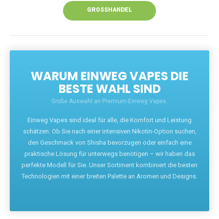
GROSSHANDEL
WARUM EINWEG VAPES DIE
BESTE WAHL SIND
Große Auswahl an Premium-Einweg Vapes.
Einweg Vapes sind ideal für alle, die Komfort und Leistung
schätzen. Ob Sie nach einer intensiven Nikotin-Option suchen,
den Geschmack von Shisha bevorzugen oder einfach eine
praktische Lösung für unterwegs benötigen – wir haben das
perfekte Modell für Sie. Unser Sortiment kombiniert die besten
Technologien mit einer breiten Palette an Aromen und Designs.