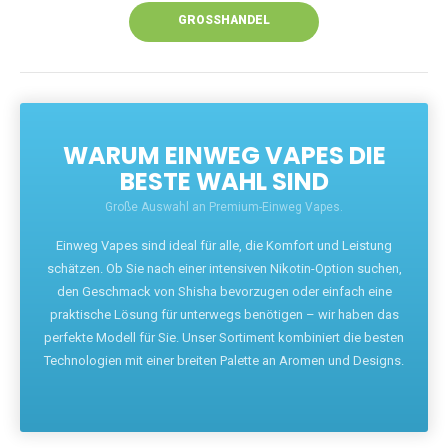
GROSSHANDEL
WARUM EINWEG VAPES DIE
BESTE WAHL SIND
Große Auswahl an Premium-Einweg Vapes.
Einweg Vapes sind ideal für alle, die Komfort und Leistung
schätzen. Ob Sie nach einer intensiven Nikotin-Option suchen,
den Geschmack von Shisha bevorzugen oder einfach eine
praktische Lösung für unterwegs benötigen – wir haben das
perfekte Modell für Sie. Unser Sortiment kombiniert die besten
Technologien mit einer breiten Palette an Aromen und Designs.