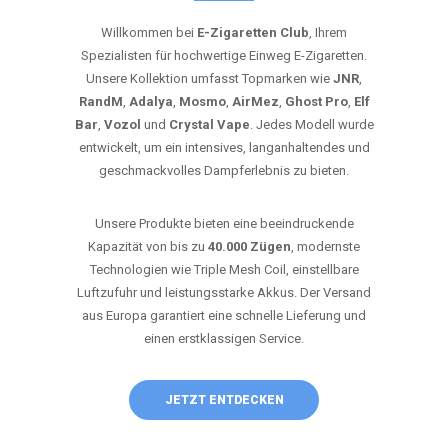
Willkommen bei
E-Zigaretten Club
, Ihrem
Spezialisten für hochwertige Einweg E-Zigaretten.
Unsere Kollektion umfasst Topmarken wie
JNR
,
RandM
,
Adalya
,
Mosmo
,
AirMez
,
Ghost Pro
,
Elf
Bar
,
Vozol
und
Crystal Vape
. Jedes Modell wurde
entwickelt, um ein intensives, langanhaltendes und
geschmackvolles Dampferlebnis zu bieten.
Unsere Produkte bieten eine beeindruckende
Kapazität von bis zu
40.000 Zügen
, modernste
Technologien wie Triple Mesh Coil, einstellbare
Luftzufuhr und leistungsstarke Akkus. Der Versand
aus Europa garantiert eine schnelle Lieferung und
einen erstklassigen Service.
JETZT ENTDECKEN