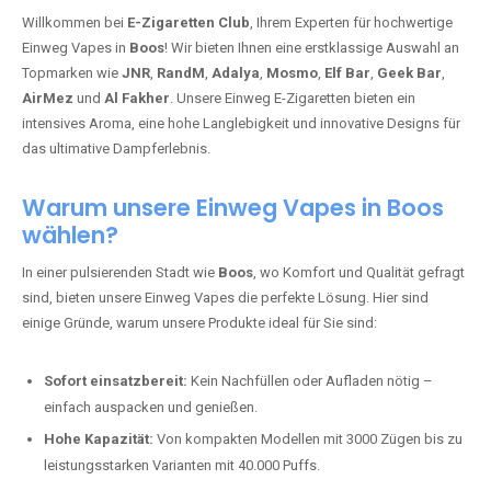
Willkommen bei
E-Zigaretten Club
, Ihrem Experten für hochwertige
Einweg Vapes in
Boos
! Wir bieten Ihnen eine erstklassige Auswahl an
Topmarken wie
JNR
,
RandM
,
Adalya
,
Mosmo
,
Elf Bar
,
Geek Bar
,
AirMez
und
Al Fakher
. Unsere Einweg E-Zigaretten bieten ein
intensives Aroma, eine hohe Langlebigkeit und innovative Designs für
das ultimative Dampferlebnis.
Warum unsere Einweg Vapes in Boos
wählen?
In einer pulsierenden Stadt wie
Boos
, wo Komfort und Qualität gefragt
sind, bieten unsere Einweg Vapes die perfekte Lösung. Hier sind
einige Gründe, warum unsere Produkte ideal für Sie sind:
Sofort einsatzbereit:
Kein Nachfüllen oder Aufladen nötig –
einfach auspacken und genießen.
Hohe Kapazität:
Von kompakten Modellen mit 3000 Zügen bis zu
leistungsstarken Varianten mit 40.000 Puffs.