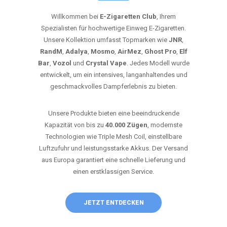
Willkommen bei
E-Zigaretten Club
, Ihrem
Spezialisten für hochwertige Einweg E-Zigaretten.
Unsere Kollektion umfasst Topmarken wie
JNR
,
RandM
,
Adalya
,
Mosmo
,
AirMez
,
Ghost Pro
,
Elf
Bar
,
Vozol
und
Crystal Vape
. Jedes Modell wurde
entwickelt, um ein intensives, langanhaltendes und
geschmackvolles Dampferlebnis zu bieten.
Unsere Produkte bieten eine beeindruckende
Kapazität von bis zu
40.000 Zügen
, modernste
Technologien wie Triple Mesh Coil, einstellbare
Luftzufuhr und leistungsstarke Akkus. Der Versand
aus Europa garantiert eine schnelle Lieferung und
einen erstklassigen Service.
JETZT ENTDECKEN