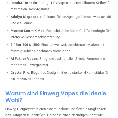
RandM Tornado:
Farbige LED-Vapes mit einstellbarem Airflow für
maximalen Dampfgenuss.
Adalya Disposable:
Bekannt für einzigartige Aromen wie
Love 66
und
Ice Lemon
.
Mosmo Storm X Max:
Fortschrittliche Mesh-Coil-Technologie für
intensive Geschmacksentfaltung.
Elf Bar 600 & 1500:
Eine der weltweit beliebtesten Marken mit
fruchtig-kühlen Geschmacksrichtungen.
Al Fakher Vapes:
Bringt die traditionellen Shisha-Aromen in ein
modernes Einwegformat.
Crystal Pro:
Elegantes Design mit extra starker Nikotinstärke für
ein intensives Erlebnis.
Warum sind Einweg Vapes die ideale
Wahl?
Einweg E-Zigaretten bieten eine mühelose und flexible Möglichkeit,
das Dampfen zu genießen. Gerade in einer lebendigen Stadt wie