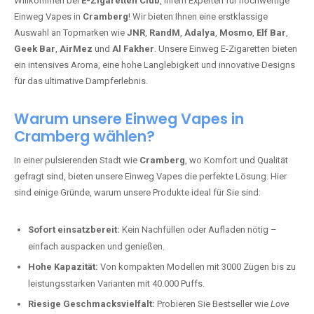
Willkommen bei
E-Zigaretten Club
, Ihrem Experten für hochwertige
Einweg Vapes in
Cramberg
! Wir bieten Ihnen eine erstklassige
Auswahl an Topmarken wie
JNR
,
RandM
,
Adalya
,
Mosmo
,
Elf Bar
,
Geek Bar
,
AirMez
und
Al Fakher
. Unsere Einweg E-Zigaretten bieten
ein intensives Aroma, eine hohe Langlebigkeit und innovative Designs
für das ultimative Dampferlebnis.
Warum unsere Einweg Vapes in
Cramberg wählen?
In einer pulsierenden Stadt wie
Cramberg
, wo Komfort und Qualität
gefragt sind, bieten unsere Einweg Vapes die perfekte Lösung. Hier
sind einige Gründe, warum unsere Produkte ideal für Sie sind:
Sofort einsatzbereit:
Kein Nachfüllen oder Aufladen nötig –
einfach auspacken und genießen.
Hohe Kapazität:
Von kompakten Modellen mit 3000 Zügen bis zu
leistungsstarken Varianten mit 40.000 Puffs.
Riesige Geschmacksvielfalt:
Probieren Sie Bestseller wie
Love