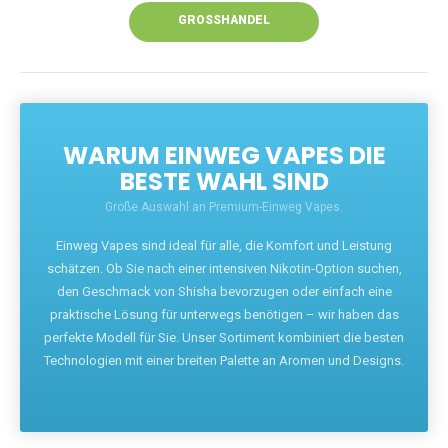
GROSSHANDEL
WARUM EINWEG VAPES DIE
BESTE WAHL SIND
Große Auswahl an Premium-Einweg Vapes.
Einweg Vapes sind ideal für alle, die Komfort und Leistung
schätzen. Ob Sie nach einer intensiven Nikotin-Option suchen,
den Geschmack von Shisha bevorzugen oder einfach eine
praktische Lösung für unterwegs benötigen – wir haben das
perfekte Modell für Sie. Unser Sortiment kombiniert die besten
Technologien mit einer breiten Palette an Aromen und Designs.