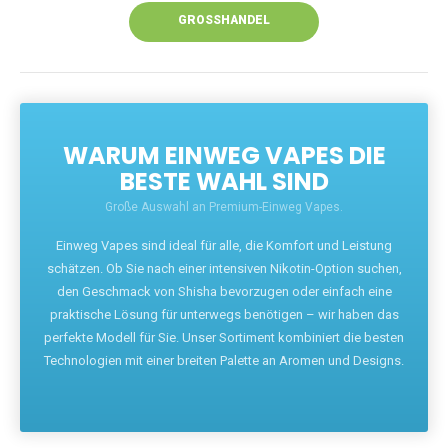
GROSSHANDEL
WARUM EINWEG VAPES DIE
BESTE WAHL SIND
Große Auswahl an Premium-Einweg Vapes.
Einweg Vapes sind ideal für alle, die Komfort und Leistung
schätzen. Ob Sie nach einer intensiven Nikotin-Option suchen,
den Geschmack von Shisha bevorzugen oder einfach eine
praktische Lösung für unterwegs benötigen – wir haben das
perfekte Modell für Sie. Unser Sortiment kombiniert die besten
Technologien mit einer breiten Palette an Aromen und Designs.