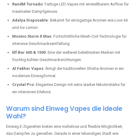
RandM Tornado:
Farbige LED-Vapes mit einstellbarem Airflow für
maximalen Dampfgenuss.
Adalya Disposable:
Bekannt für einzigartige Aromen wie
Love 66
und
Ice Lemon
.
Mosmo Storm X Max:
Fortschrittliche Mesh-Coil-Technologie für
intensive Geschmacksentfaltung.
Elf Bar 600 & 1500:
Eine der weltweit beliebtesten Marken mit
fruchtig-kühlen Geschmacksrichtungen.
Al Fakher Vapes:
Bringt die traditionellen Shisha-Aromen in ein
modernes Einwegformat.
Crystal Pro:
Elegantes Design mit extra starker Nikotinstärke für
ein intensives Erlebnis.
Warum sind Einweg Vapes die ideale
Wahl?
Einweg E-Zigaretten bieten eine mühelose und flexible Möglichkeit,
das Dampfen zu genießen. Gerade in einer lebendigen Stadt wie