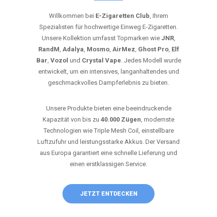
Willkommen bei
E-Zigaretten Club
, Ihrem
Spezialisten für hochwertige Einweg E-Zigaretten.
Unsere Kollektion umfasst Topmarken wie
JNR
,
RandM
,
Adalya
,
Mosmo
,
AirMez
,
Ghost Pro
,
Elf
Bar
,
Vozol
und
Crystal Vape
. Jedes Modell wurde
entwickelt, um ein intensives, langanhaltendes und
geschmackvolles Dampferlebnis zu bieten.
Unsere Produkte bieten eine beeindruckende
Kapazität von bis zu
40.000 Zügen
, modernste
Technologien wie Triple Mesh Coil, einstellbare
Luftzufuhr und leistungsstarke Akkus. Der Versand
aus Europa garantiert eine schnelle Lieferung und
einen erstklassigen Service.
JETZT ENTDECKEN