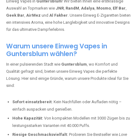
Einweg Vapes in
Guntersblum
! Wir bieten Ihnen eine erstklassige
Auswahl an Topmarken wie
JNR
,
RandM
,
Adalya
,
Mosmo
,
Elf Bar
,
Geek Bar
,
AirMez
und
Al Fakher
. Unsere Einweg E-Zigaretten bieten
ein intensives Aroma, eine hohe Langlebigkeit und innovative Designs
für das ultimative Dampferlebnis.
Warum unsere Einweg Vapes in
Guntersblum wählen?
In einer pulsierenden Stadt wie
Guntersblum
, wo Komfort und
Qualität gefragt sind, bieten unsere Einweg Vapes die perfekte
Lösung. Hier sind einige Gründe, warum unsere Produkte ideal für Sie
sind:
Sofort einsatzbereit:
Kein Nachfüllen oder Aufladen nötig –
einfach auspacken und genießen.
Hohe Kapazität:
Von kompakten Modellen mit 3000 Zügen bis zu
leistungsstarken Varianten mit 40.000 Puffs.
Riesige Geschmacksvielfalt:
Probieren Sie Bestseller wie
Love