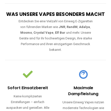
WAS UNSERE VAPES BESONDERS MACHT
Entdecken Sie eine Vielzahl von Einweg E-Zigaretten
von führenden Marken wie
JNR
,
RandM
,
Adalya
,
Mosmo
,
Crystal Vape
,
Elf Bar
und mehr. Unsere
Geräte sind für ihr hochwertiges Design, ihre starke
Performance und ihren einzigartigen Geschmack
bekannt.
Sofort Einsatzbereit
Maximale
Dampfleistung
Keine komplizierten
Einstellungen – einfach
Unsere Einweg Vapes nutzen
auspacken und genießen. Alle
modernste Technologien wie