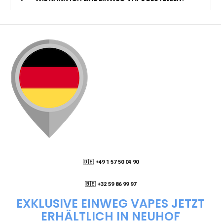
🇩🇪 +49 1 57 50 04 90
05
🇧🇪 +32 59 86 99 97
EXKLUSIVE EINWEG VAPES JETZT
ERHÄLTLICH IN NEUHOF