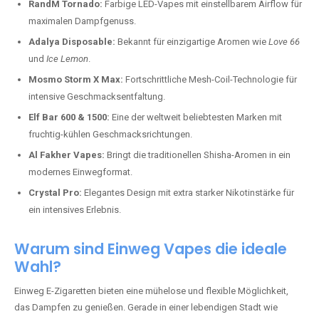
RandM Tornado:
Farbige LED-Vapes mit einstellbarem Airflow für
maximalen Dampfgenuss.
Adalya Disposable:
Bekannt für einzigartige Aromen wie
Love 66
und
Ice Lemon
.
Mosmo Storm X Max:
Fortschrittliche Mesh-Coil-Technologie für
intensive Geschmacksentfaltung.
Elf Bar 600 & 1500:
Eine der weltweit beliebtesten Marken mit
fruchtig-kühlen Geschmacksrichtungen.
Al Fakher Vapes:
Bringt die traditionellen Shisha-Aromen in ein
modernes Einwegformat.
Crystal Pro:
Elegantes Design mit extra starker Nikotinstärke für
ein intensives Erlebnis.
Warum sind Einweg Vapes die ideale
Wahl?
Einweg E-Zigaretten bieten eine mühelose und flexible Möglichkeit,
das Dampfen zu genießen. Gerade in einer lebendigen Stadt wie