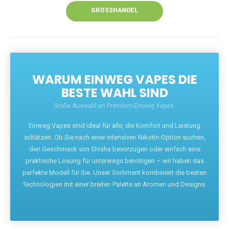
GROSSHANDEL
WARUM EINWEG VAPES DIE
BESTE WAHL SIND
Große Auswahl an Premium-Einweg Vapes.
Einweg Vapes sind ideal für alle, die Komfort und Leistung
schätzen. Ob Sie nach einer intensiven Nikotin-Option suchen,
den Geschmack von Shisha bevorzugen oder einfach eine
praktische Lösung für unterwegs benötigen – wir haben das
perfekte Modell für Sie. Unser Sortiment kombiniert die besten
Technologien mit einer breiten Palette an Aromen und Designs.