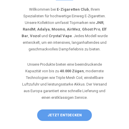
Willkommen bei
E-Zigaretten Club
, Ihrem
Spezialisten für hochwertige Einweg E-Zigaretten.
Unsere Kollektion umfasst Topmarken wie
JNR
,
RandM
,
Adalya
,
Mosmo
,
AirMez
,
Ghost Pro
,
Elf
Bar
,
Vozol
und
Crystal Vape
. Jedes Modell wurde
entwickelt, um ein intensives, langanhaltendes und
geschmackvolles Dampferlebnis zu bieten.
Unsere Produkte bieten eine beeindruckende
Kapazität von bis zu
40.000 Zügen
, modernste
Technologien wie Triple Mesh Coil, einstellbare
Luftzufuhr und leistungsstarke Akkus. Der Versand
aus Europa garantiert eine schnelle Lieferung und
einen erstklassigen Service.
JETZT ENTDECKEN