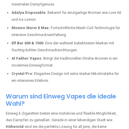
maximalen Dampfgenuss.
Adalya Disposable:
Bekannt für einzigartige Aromen wie
Love 66
und
Ice Lemon
.
Mosmo Storm X Max:
Fortschrittliche Mesh-Coil-Technologie für
intensive Geschmacksentfaltung.
Elf Bar 600 & 1500:
Eine der weltweit beliebtesten Marken mit
fruchtig-kühlen Geschmacksrichtungen.
Al Fakher Vapes:
Bringt die traditionellen Shisha-Aromen in ein
modernes Einwegformat.
Crystal Pro:
Elegantes Design mit extra starker Nikotinstärke für
ein intensives Erlebnis.
Warum sind Einweg Vapes die ideale
Wahl?
Einweg E-Zigaretten bieten eine mühelose und flexible Möglichkeit,
das Dampfen zu genießen. Gerade in einer lebendigen Stadt wie
Höheinöd
sind sie die perfekte Lösung für all jene, die keine