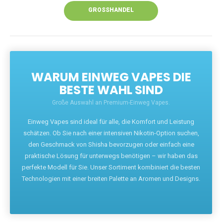
GROSSHANDEL
WARUM EINWEG VAPES DIE
BESTE WAHL SIND
Große Auswahl an Premium-Einweg Vapes.
Einweg Vapes sind ideal für alle, die Komfort und Leistung
schätzen. Ob Sie nach einer intensiven Nikotin-Option suchen,
den Geschmack von Shisha bevorzugen oder einfach eine
praktische Lösung für unterwegs benötigen – wir haben das
perfekte Modell für Sie. Unser Sortiment kombiniert die besten
Technologien mit einer breiten Palette an Aromen und Designs.