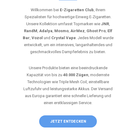
Willkommen bei
E-Zigaretten Club
, Ihrem
Spezialisten für hochwertige Einweg E-Zigaretten.
Unsere Kollektion umfasst Topmarken wie
JNR
,
RandM
,
Adalya
,
Mosmo
,
AirMez
,
Ghost Pro
,
Elf
Bar
,
Vozol
und
Crystal Vape
. Jedes Modell wurde
entwickelt, um ein intensives, langanhaltendes und
geschmackvolles Dampferlebnis zu bieten.
Unsere Produkte bieten eine beeindruckende
Kapazität von bis zu
40.000 Zügen
, modernste
Technologien wie Triple Mesh Coil, einstellbare
Luftzufuhr und leistungsstarke Akkus. Der Versand
aus Europa garantiert eine schnelle Lieferung und
einen erstklassigen Service.
JETZT ENTDECKEN