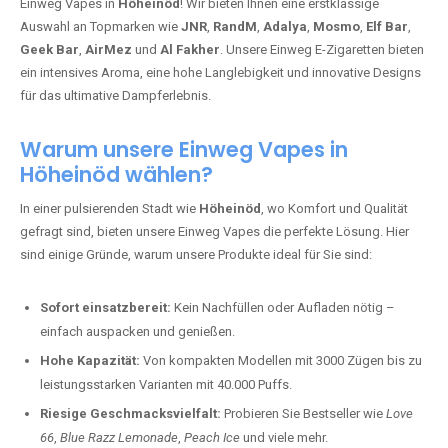
Einweg Vapes in
Höheinöd
! Wir bieten Ihnen eine erstklassige
Auswahl an Topmarken wie
JNR
,
RandM
,
Adalya
,
Mosmo
,
Elf Bar
,
Geek Bar
,
AirMez
und
Al Fakher
. Unsere Einweg E-Zigaretten bieten
ein intensives Aroma, eine hohe Langlebigkeit und innovative Designs
für das ultimative Dampferlebnis.
Warum unsere Einweg Vapes in
Höheinöd wählen?
In einer pulsierenden Stadt wie
Höheinöd
, wo Komfort und Qualität
gefragt sind, bieten unsere Einweg Vapes die perfekte Lösung. Hier
sind einige Gründe, warum unsere Produkte ideal für Sie sind:
Sofort einsatzbereit:
Kein Nachfüllen oder Aufladen nötig –
einfach auspacken und genießen.
Hohe Kapazität:
Von kompakten Modellen mit 3000 Zügen bis zu
leistungsstarken Varianten mit 40.000 Puffs.
Riesige Geschmacksvielfalt:
Probieren Sie Bestseller wie
Love
66
,
Blue Razz Lemonade
,
Peach Ice
und viele mehr.