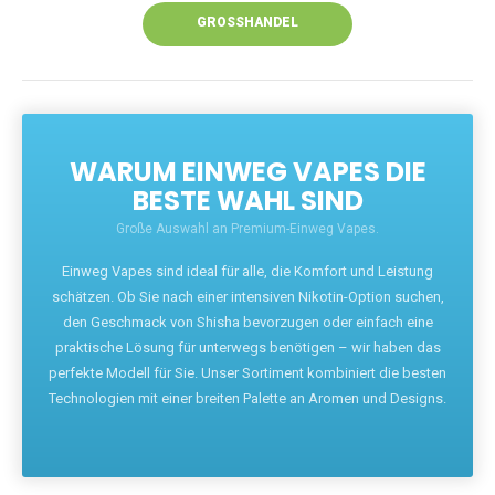
GROSSHANDEL
WARUM EINWEG VAPES DIE
BESTE WAHL SIND
Große Auswahl an Premium-Einweg Vapes.
Einweg Vapes sind ideal für alle, die Komfort und Leistung
schätzen. Ob Sie nach einer intensiven Nikotin-Option suchen,
den Geschmack von Shisha bevorzugen oder einfach eine
praktische Lösung für unterwegs benötigen – wir haben das
perfekte Modell für Sie. Unser Sortiment kombiniert die besten
Technologien mit einer breiten Palette an Aromen und Designs.