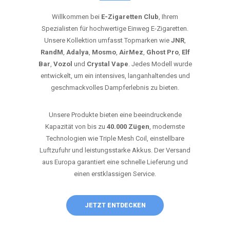
Willkommen bei
E-Zigaretten Club
, Ihrem
Spezialisten für hochwertige Einweg E-Zigaretten.
Unsere Kollektion umfasst Topmarken wie
JNR
,
RandM
,
Adalya
,
Mosmo
,
AirMez
,
Ghost Pro
,
Elf
Bar
,
Vozol
und
Crystal Vape
. Jedes Modell wurde
entwickelt, um ein intensives, langanhaltendes und
geschmackvolles Dampferlebnis zu bieten.
Unsere Produkte bieten eine beeindruckende
Kapazität von bis zu
40.000 Zügen
, modernste
Technologien wie Triple Mesh Coil, einstellbare
Luftzufuhr und leistungsstarke Akkus. Der Versand
aus Europa garantiert eine schnelle Lieferung und
einen erstklassigen Service.
JETZT ENTDECKEN