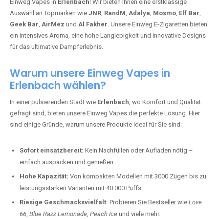
Einweg Vapes in
Erlenbach
! Wir bieten Ihnen eine erstklassige
Auswahl an Topmarken wie
JNR
,
RandM
,
Adalya
,
Mosmo
,
Elf Bar
,
Geek Bar
,
AirMez
und
Al Fakher
. Unsere Einweg E-Zigaretten bieten
ein intensives Aroma, eine hohe Langlebigkeit und innovative Designs
für das ultimative Dampferlebnis.
Warum unsere Einweg Vapes in
Erlenbach wählen?
In einer pulsierenden Stadt wie
Erlenbach
, wo Komfort und Qualität
gefragt sind, bieten unsere Einweg Vapes die perfekte Lösung. Hier
sind einige Gründe, warum unsere Produkte ideal für Sie sind:
Sofort einsatzbereit:
Kein Nachfüllen oder Aufladen nötig –
einfach auspacken und genießen.
Hohe Kapazität:
Von kompakten Modellen mit 3000 Zügen bis zu
leistungsstarken Varianten mit 40.000 Puffs.
Riesige Geschmacksvielfalt:
Probieren Sie Bestseller wie
Love
66
,
Blue Razz Lemonade
,
Peach Ice
und viele mehr.