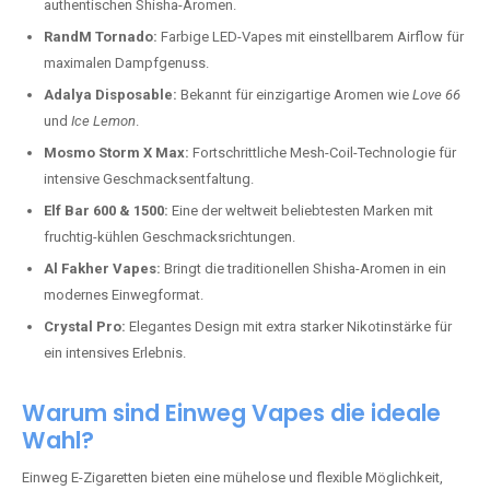
authentischen Shisha-Aromen.
RandM Tornado:
Farbige LED-Vapes mit einstellbarem Airflow für
maximalen Dampfgenuss.
Adalya Disposable:
Bekannt für einzigartige Aromen wie
Love 66
und
Ice Lemon
.
Mosmo Storm X Max:
Fortschrittliche Mesh-Coil-Technologie für
intensive Geschmacksentfaltung.
Elf Bar 600 & 1500:
Eine der weltweit beliebtesten Marken mit
fruchtig-kühlen Geschmacksrichtungen.
Al Fakher Vapes:
Bringt die traditionellen Shisha-Aromen in ein
modernes Einwegformat.
Crystal Pro:
Elegantes Design mit extra starker Nikotinstärke für
ein intensives Erlebnis.
Warum sind Einweg Vapes die ideale
Wahl?
Einweg E-Zigaretten bieten eine mühelose und flexible Möglichkeit,