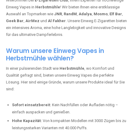
Willkommen bei
E-Zigaretten Club
, Ihrem Experten für hochwertige
Einweg Vapes in
Herbstmühle
! Wir bieten Ihnen eine erstklassige
Auswahl an Topmarken wie
JNR
,
RandM
,
Adalya
,
Mosmo
,
Elf Bar
,
Geek Bar
,
AirMez
und
Al Fakher
. Unsere Einweg E-Zigaretten bieten
ein intensives Aroma, eine hohe Langlebigkeit und innovative Designs
für das ultimative Dampferlebnis.
Warum unsere Einweg Vapes in
Herbstmühle wählen?
In einer pulsierenden Stadt wie
Herbstmühle
, wo Komfort und
Qualität gefragt sind, bieten unsere Einweg Vapes die perfekte
Lösung. Hier sind einige Gründe, warum unsere Produkte ideal für Sie
sind:
Sofort einsatzbereit:
Kein Nachfüllen oder Aufladen nötig –
einfach auspacken und genießen.
Hohe Kapazität:
Von kompakten Modellen mit 3000 Zügen bis zu
leistungsstarken Varianten mit 40.000 Puffs.