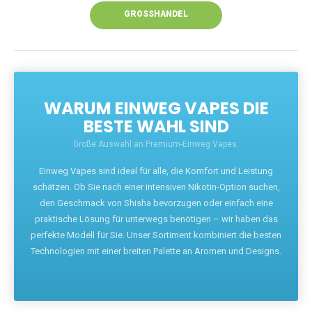
GROSSHANDEL
WARUM EINWEG VAPES DIE
BESTE WAHL SIND
Große Auswahl an Premium-Einweg Vapes.
Einweg Vapes sind ideal für alle, die Komfort und Leistung
schätzen. Ob Sie nach einer intensiven Nikotin-Option suchen,
den Geschmack von Shisha bevorzugen oder einfach eine
praktische Lösung für unterwegs benötigen – wir haben das
perfekte Modell für Sie. Unser Sortiment kombiniert die besten
Technologien mit einer breiten Palette an Aromen und Designs.