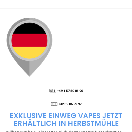
🇩🇪 +49 1 57 50 04 90
05
🇧🇪 +32 59 86 99 97
EXKLUSIVE EINWEG VAPES JETZT
ERHÄLTLICH IN HERBSTMÜHLE