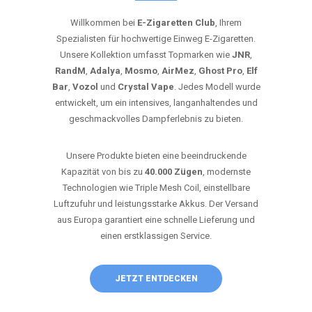
Willkommen bei
E-Zigaretten Club
, Ihrem
Spezialisten für hochwertige Einweg E-Zigaretten.
Unsere Kollektion umfasst Topmarken wie
JNR
,
RandM
,
Adalya
,
Mosmo
,
AirMez
,
Ghost Pro
,
Elf
Bar
,
Vozol
und
Crystal Vape
. Jedes Modell wurde
entwickelt, um ein intensives, langanhaltendes und
geschmackvolles Dampferlebnis zu bieten.
Unsere Produkte bieten eine beeindruckende
Kapazität von bis zu
40.000 Zügen
, modernste
Technologien wie Triple Mesh Coil, einstellbare
Luftzufuhr und leistungsstarke Akkus. Der Versand
aus Europa garantiert eine schnelle Lieferung und
einen erstklassigen Service.
JETZT ENTDECKEN