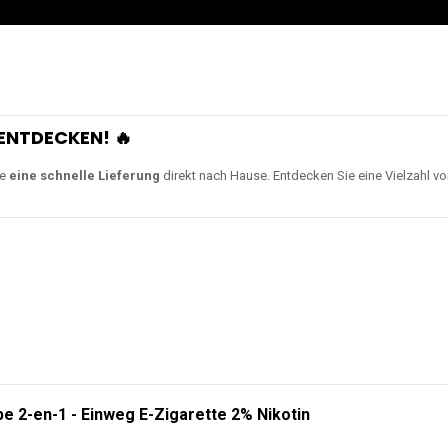
ENTDECKEN! 🔥
ie
eine schnelle Lieferung
direkt nach Hause. Entdecken Sie eine Vielzahl v
e 2-en-1 - Einweg E-Zigarette 2% Nikotin