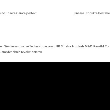
ind unsere Geräte perfekt
Unsere Produkte bestehen
en Sie die innovative Technologie von
JNR Shisha Hookah MAX
,
RandM To
 Dampferlebnis revolutionieren.