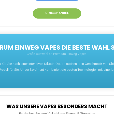
GROSSHANDEL
UM EINWEG VAPES DIE BESTE WAHL 
Große Auswahl an Premium-Einweg Vapes.
en. Ob Sie nach einer intensiven Nikotin-Option suchen, den Geschmack von S
odell für Sie. Unser Sortiment kombiniert die besten Technologien mit einer b
WAS UNSERE VAPES BESONDERS MACHT
Entdecken Sie eine Vielzahl von Einweg E-Zigaretten