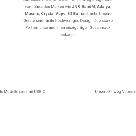
von führenden Marken wie
JNR
,
RandM
,
Adalya
,
Mosmo
,
Crystal Vape
,
Elf Bar
und mehr. Unsere
Geräte sind für ihr hochwertiges Design, ihre starke
Performance und ihren einzigartigen Geschmack
bekannt.
le Modelle sind mit USB-C
Unsere Einweg Vapes n