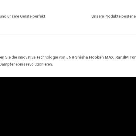
ind unsere Geräte perfekt
Unsere Produkte bestehen
en Sie die innovative Technologie von
JNR Shisha Hookah MAX
,
RandM To
 Dampferlebnis revolutionieren.