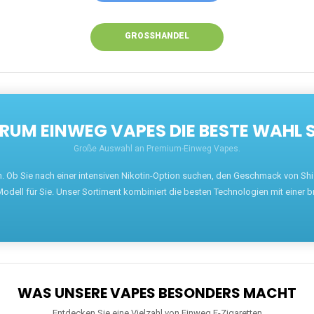
GROSSHANDEL
UM EINWEG VAPES DIE BESTE WAHL 
Große Auswahl an Premium-Einweg Vapes.
en. Ob Sie nach einer intensiven Nikotin-Option suchen, den Geschmack von S
odell für Sie. Unser Sortiment kombiniert die besten Technologien mit einer b
WAS UNSERE VAPES BESONDERS MACHT
Entdecken Sie eine Vielzahl von Einweg E-Zigaretten