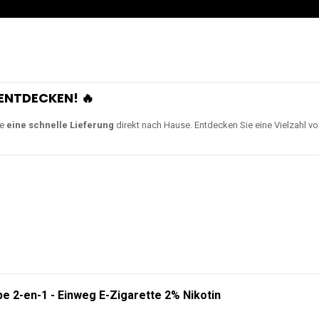
ENTDECKEN! 🔥
ie
eine schnelle Lieferung
direkt nach Hause. Entdecken Sie eine Vielzahl v
e 2-en-1 - Einweg E-Zigarette 2% Nikotin