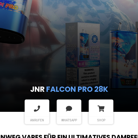
JNR
SHISHA HOOKAH MAX
ANRUFEN
WHATSAPP
SHOP
EINWEG VAPES FÜR EIN ULTIMATIVES DAMPFE