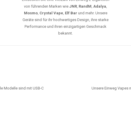
von führenden Marken wie
JNR
,
RandM
,
Adalya
,
Mosmo
,
Crystal Vape
,
Elf Bar
und mehr. Unsere
Geräte sind für ihr hochwertiges Design, ihre starke
Performance und ihren einzigartigen Geschmack
bekannt.
le Modelle sind mit USB-C
Unsere Einweg Vapes n