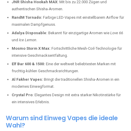
JNR Shisha Hookah MAX:
Mit bis zu 22.000 Zügen und
authentischen Shisha-Aromen.
RandM Tornado:
Farbige LED-Vapes mit einstellbarem Airflow für
maximalen Dampfgenuss.
Adalya Disposable:
Bekannt für einzigartige Aromen wie
Love 66
und
Ice Lemon
.
Mosmo Storm X Max:
Fortschrittliche Mesh-Coil-Technologie für
intensive Geschmacksentfaltung.
Elf Bar 600 & 1500:
Eine der weltweit beliebtesten Marken mit
fruchtig-kühlen Geschmacksrichtungen.
Al Fakher Vapes:
Bringt die traditionellen Shisha-Aromen in ein
modernes Einwegformat.
Crystal Pro:
Elegantes Design mit extra starker Nikotinstärke für
ein intensives Erlebnis.
Warum sind Einweg Vapes die ideale
Wahl?