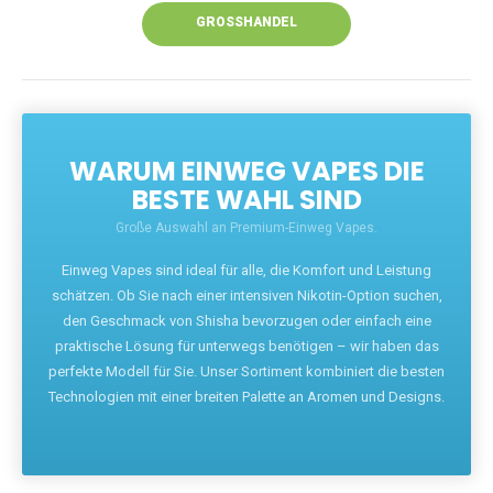
GROSSHANDEL
WARUM EINWEG VAPES DIE
BESTE WAHL SIND
Große Auswahl an Premium-Einweg Vapes.
Einweg Vapes sind ideal für alle, die Komfort und Leistung
schätzen. Ob Sie nach einer intensiven Nikotin-Option suchen,
den Geschmack von Shisha bevorzugen oder einfach eine
praktische Lösung für unterwegs benötigen – wir haben das
perfekte Modell für Sie. Unser Sortiment kombiniert die besten
Technologien mit einer breiten Palette an Aromen und Designs.