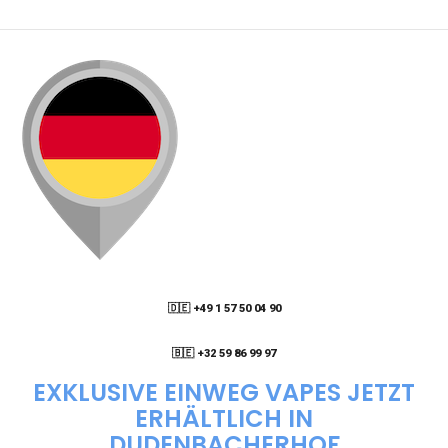
🇩🇪 +49 1 57 50 04 90
05
🇧🇪 +32 59 86 99 97
EXKLUSIVE EINWEG VAPES JETZT
ERHÄLTLICH IN
DUDENBACHERHOF