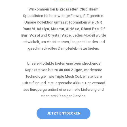
Willkommen bei
E-Zigaretten Club
, Ihrem
Spezialisten für hochwertige Einweg E-Zigaretten.
Unsere Kollektion umfasst Topmarken wie
JNR
,
RandM
,
Adalya
,
Mosmo
,
AirMez
,
Ghost Pro
,
Elf
Bar
,
Vozol
und
Crystal Vape
. Jedes Modell wurde
entwickelt, um ein intensives, langanhaltendes und
geschmackvolles Dampferlebnis zu bieten.
Unsere Produkte bieten eine beeindruckende
Kapazität von bis zu
40.000 Zügen
, modernste
Technologien wie Triple Mesh Coil, einstellbare
Luftzufuhr und leistungsstarke Akkus. Der Versand
aus Europa garantiert eine schnelle Lieferung und
einen erstklassigen Service.
JETZT ENTDECKEN