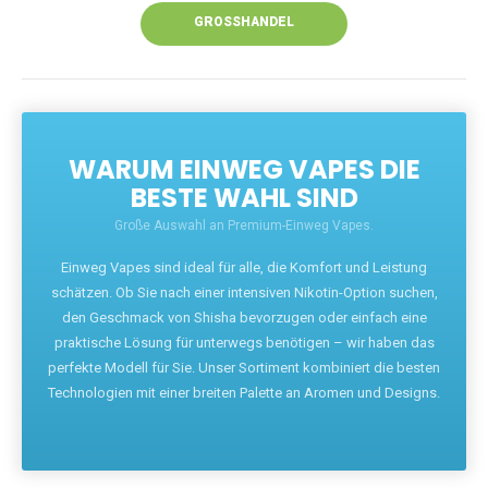
GROSSHANDEL
WARUM EINWEG VAPES DIE
BESTE WAHL SIND
Große Auswahl an Premium-Einweg Vapes.
Einweg Vapes sind ideal für alle, die Komfort und Leistung
schätzen. Ob Sie nach einer intensiven Nikotin-Option suchen,
den Geschmack von Shisha bevorzugen oder einfach eine
praktische Lösung für unterwegs benötigen – wir haben das
perfekte Modell für Sie. Unser Sortiment kombiniert die besten
Technologien mit einer breiten Palette an Aromen und Designs.