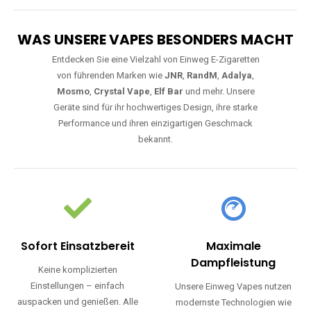
WAS UNSERE VAPES BESONDERS MACHT
Entdecken Sie eine Vielzahl von Einweg E-Zigaretten
von führenden Marken wie
JNR
,
RandM
,
Adalya
,
Mosmo
,
Crystal Vape
,
Elf Bar
und mehr. Unsere
Geräte sind für ihr hochwertiges Design, ihre starke
Performance und ihren einzigartigen Geschmack
bekannt.
Sofort Einsatzbereit
Maximale
Dampfleistung
Keine komplizierten
Einstellungen – einfach
Unsere Einweg Vapes nutzen
auspacken und genießen. Alle
modernste Technologien wie