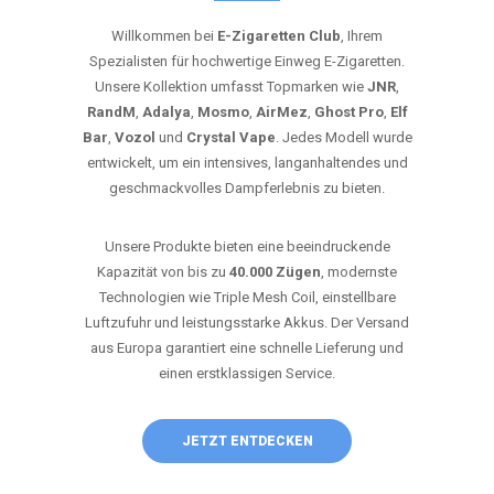
Willkommen bei
E-Zigaretten Club
, Ihrem
Spezialisten für hochwertige Einweg E-Zigaretten.
Unsere Kollektion umfasst Topmarken wie
JNR
,
RandM
,
Adalya
,
Mosmo
,
AirMez
,
Ghost Pro
,
Elf
Bar
,
Vozol
und
Crystal Vape
. Jedes Modell wurde
entwickelt, um ein intensives, langanhaltendes und
geschmackvolles Dampferlebnis zu bieten.
Unsere Produkte bieten eine beeindruckende
Kapazität von bis zu
40.000 Zügen
, modernste
Technologien wie Triple Mesh Coil, einstellbare
Luftzufuhr und leistungsstarke Akkus. Der Versand
aus Europa garantiert eine schnelle Lieferung und
einen erstklassigen Service.
JETZT ENTDECKEN