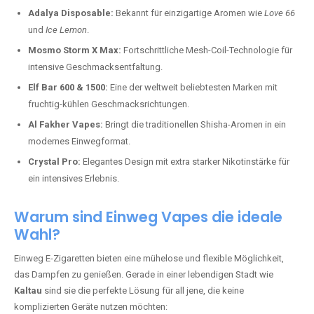
Adalya Disposable:
Bekannt für einzigartige Aromen wie
Love 66
und
Ice Lemon
.
Mosmo Storm X Max:
Fortschrittliche Mesh-Coil-Technologie für
intensive Geschmacksentfaltung.
Elf Bar 600 & 1500:
Eine der weltweit beliebtesten Marken mit
fruchtig-kühlen Geschmacksrichtungen.
Al Fakher Vapes:
Bringt die traditionellen Shisha-Aromen in ein
modernes Einwegformat.
Crystal Pro:
Elegantes Design mit extra starker Nikotinstärke für
ein intensives Erlebnis.
Warum sind Einweg Vapes die ideale
Wahl?
Einweg E-Zigaretten bieten eine mühelose und flexible Möglichkeit,
das Dampfen zu genießen. Gerade in einer lebendigen Stadt wie
Kaltau
sind sie die perfekte Lösung für all jene, die keine
komplizierten Geräte nutzen möchten: