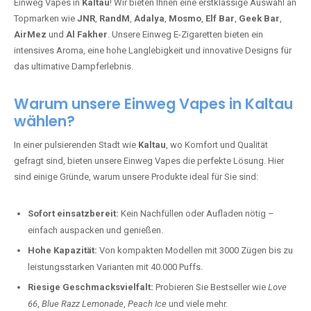
Einweg Vapes in
Kaltau
! Wir bieten Ihnen eine erstklassige Auswahl an
Topmarken wie
JNR
,
RandM
,
Adalya
,
Mosmo
,
Elf Bar
,
Geek Bar
,
AirMez
und
Al Fakher
. Unsere Einweg E-Zigaretten bieten ein
intensives Aroma, eine hohe Langlebigkeit und innovative Designs für
das ultimative Dampferlebnis.
Warum unsere Einweg Vapes in Kaltau
wählen?
In einer pulsierenden Stadt wie
Kaltau
, wo Komfort und Qualität
gefragt sind, bieten unsere Einweg Vapes die perfekte Lösung. Hier
sind einige Gründe, warum unsere Produkte ideal für Sie sind:
Sofort einsatzbereit:
Kein Nachfüllen oder Aufladen nötig –
einfach auspacken und genießen.
Hohe Kapazität:
Von kompakten Modellen mit 3000 Zügen bis zu
leistungsstarken Varianten mit 40.000 Puffs.
Riesige Geschmacksvielfalt:
Probieren Sie Bestseller wie
Love
66
,
Blue Razz Lemonade
,
Peach Ice
und viele mehr.