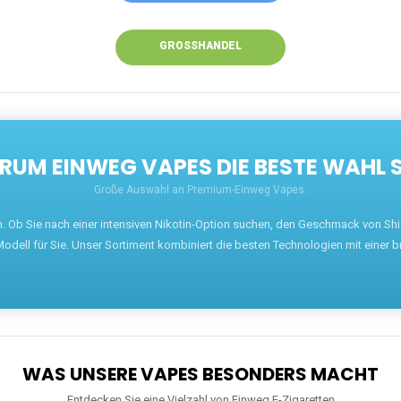
GROSSHANDEL
UM EINWEG VAPES DIE BESTE WAHL 
Große Auswahl an Premium-Einweg Vapes.
en. Ob Sie nach einer intensiven Nikotin-Option suchen, den Geschmack von S
odell für Sie. Unser Sortiment kombiniert die besten Technologien mit einer b
WAS UNSERE VAPES BESONDERS MACHT
Entdecken Sie eine Vielzahl von Einweg E-Zigaretten