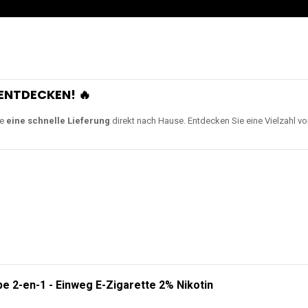
ENTDECKEN! 🔥
ie
eine schnelle Lieferung
direkt nach Hause. Entdecken Sie eine Vielzahl v
e 2-en-1 - Einweg E-Zigarette 2% Nikotin