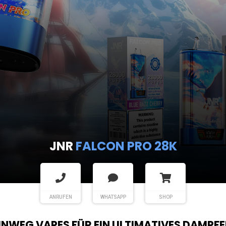
JNR
FALCON PRO 28K
ANRUFEN
WHATSAPP
SHOP
EINWEG VAPES FÜR EIN ULTIMATIVES DAMPFE