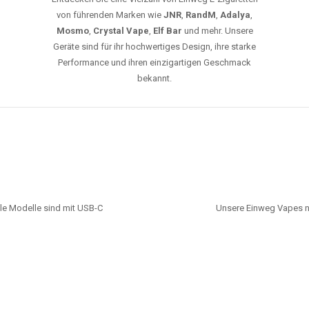
von führenden Marken wie
JNR
,
RandM
,
Adalya
,
Mosmo
,
Crystal Vape
,
Elf Bar
und mehr. Unsere
Geräte sind für ihr hochwertiges Design, ihre starke
Performance und ihren einzigartigen Geschmack
bekannt.
le Modelle sind mit USB-C
Unsere Einweg Vapes n