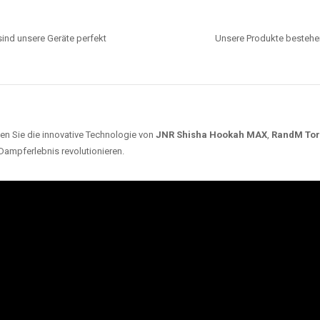
ind unsere Geräte perfekt
Unsere Produkte bestehen
en Sie die innovative Technologie von
JNR Shisha Hookah MAX
,
RandM To
 Dampferlebnis revolutionieren.