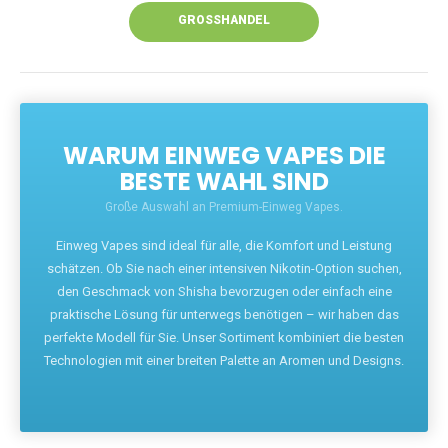
GROSSHANDEL
WARUM EINWEG VAPES DIE
BESTE WAHL SIND
Große Auswahl an Premium-Einweg Vapes.
Einweg Vapes sind ideal für alle, die Komfort und Leistung
schätzen. Ob Sie nach einer intensiven Nikotin-Option suchen,
den Geschmack von Shisha bevorzugen oder einfach eine
praktische Lösung für unterwegs benötigen – wir haben das
perfekte Modell für Sie. Unser Sortiment kombiniert die besten
Technologien mit einer breiten Palette an Aromen und Designs.