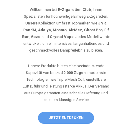
Willkommen bei
E-Zigaretten Club
, Ihrem
Spezialisten für hochwertige Einweg E-Zigaretten.
Unsere Kollektion umfasst Topmarken wie
JNR
,
RandM
,
Adalya
,
Mosmo
,
AirMez
,
Ghost Pro
,
Elf
Bar
,
Vozol
und
Crystal Vape
. Jedes Modell wurde
entwickelt, um ein intensives, langanhaltendes und
geschmackvolles Dampferlebnis zu bieten.
Unsere Produkte bieten eine beeindruckende
Kapazität von bis zu
40.000 Zügen
, modernste
Technologien wie Triple Mesh Coil, einstellbare
Luftzufuhr und leistungsstarke Akkus. Der Versand
aus Europa garantiert eine schnelle Lieferung und
einen erstklassigen Service.
JETZT ENTDECKEN