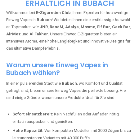
ERHÄLTLICH IN BUBACH
Willkommen bei
E-Zigaretten Club
, Ihrem Experten für hochwertige
Einweg Vapes in
Bubach
! Wir bieten Ihnen eine erstklassige Auswahl
an Topmarken wie
JNR
,
RandM
,
Adalya
,
Mosmo
,
Elf Bar
,
Geek Bar
,
AirMez
und
Al Fakher
. Unsere Einweg E-Zigaretten bieten ein
intensives Aroma, eine hohe Langlebigkeit und innovative Designs für
das ultimative Dampferlebnis.
Warum unsere Einweg Vapes in
Bubach wählen?
In einer pulsierenden Stadt wie
Bubach
, wo Komfort und Qualität
gefragt sind, bieten unsere Einweg Vapes die perfekte Lösung. Hier
sind einige Gründe, warum unsere Produkte ideal für Sie sind:
Sofort einsatzbereit:
Kein Nachfüllen oder Aufladen nötig –
einfach auspacken und genießen.
Hohe Kapazität:
Von kompakten Modellen mit 3000 Zügen bis zu
leistungsstarken Varianten mit 40.000 Puffs.