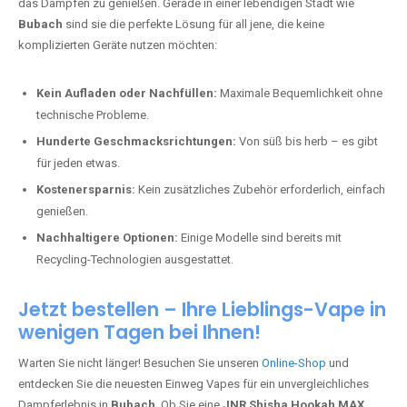
das Dampfen zu genießen. Gerade in einer lebendigen Stadt wie
Bubach
sind sie die perfekte Lösung für all jene, die keine
komplizierten Geräte nutzen möchten:
Kein Aufladen oder Nachfüllen:
Maximale Bequemlichkeit ohne
technische Probleme.
Hunderte Geschmacksrichtungen:
Von süß bis herb – es gibt
für jeden etwas.
Kostenersparnis:
Kein zusätzliches Zubehör erforderlich, einfach
genießen.
Nachhaltigere Optionen:
Einige Modelle sind bereits mit
Recycling-Technologien ausgestattet.
Jetzt bestellen – Ihre Lieblings-Vape in
wenigen Tagen bei Ihnen!
Warten Sie nicht länger! Besuchen Sie unseren
Online-Shop
und
entdecken Sie die neuesten Einweg Vapes für ein unvergleichliches
Dampferlebnis in
Bubach
. Ob Sie eine
JNR Shisha Hookah MAX