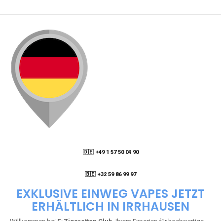
🇩🇪 +49 1 57 50 04 90
05
🇧🇪 +32 59 86 99 97
EXKLUSIVE EINWEG VAPES JETZT
ERHÄLTLICH IN IRRHAUSEN