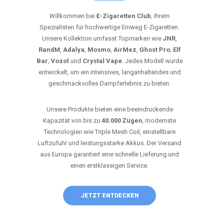
Willkommen bei
E-Zigaretten Club
, Ihrem
Spezialisten für hochwertige Einweg E-Zigaretten.
Unsere Kollektion umfasst Topmarken wie
JNR
,
RandM
,
Adalya
,
Mosmo
,
AirMez
,
Ghost Pro
,
Elf
Bar
,
Vozol
und
Crystal Vape
. Jedes Modell wurde
entwickelt, um ein intensives, langanhaltendes und
geschmackvolles Dampferlebnis zu bieten.
Unsere Produkte bieten eine beeindruckende
Kapazität von bis zu
40.000 Zügen
, modernste
Technologien wie Triple Mesh Coil, einstellbare
Luftzufuhr und leistungsstarke Akkus. Der Versand
aus Europa garantiert eine schnelle Lieferung und
einen erstklassigen Service.
JETZT ENTDECKEN