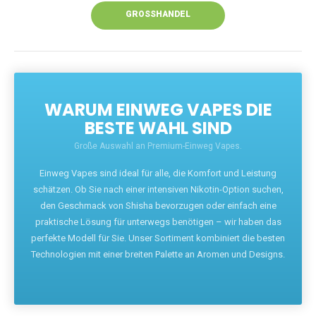
GROSSHANDEL
WARUM EINWEG VAPES DIE
BESTE WAHL SIND
Große Auswahl an Premium-Einweg Vapes.
Einweg Vapes sind ideal für alle, die Komfort und Leistung
schätzen. Ob Sie nach einer intensiven Nikotin-Option suchen,
den Geschmack von Shisha bevorzugen oder einfach eine
praktische Lösung für unterwegs benötigen – wir haben das
perfekte Modell für Sie. Unser Sortiment kombiniert die besten
Technologien mit einer breiten Palette an Aromen und Designs.