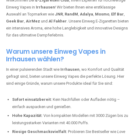
Willkommen bei
E-Zigaretten Club
, Ihrem Experten für hochwertige
Einweg Vapes in
Irrhausen
! Wir bieten Ihnen eine erstklassige
Auswahl an Topmarken wie
JNR
,
RandM
,
Adalya
,
Mosmo
,
Elf Bar
,
Geek Bar
,
AirMez
und
Al Fakher
. Unsere Einweg E-Zigaretten bieten
ein intensives Aroma, eine hohe Langlebigkeit und innovative Designs
für das ultimative Dampferlebnis.
Warum unsere Einweg Vapes in
Irrhausen wählen?
In einer pulsierenden Stadt wie
Irrhausen
, wo Komfort und Qualität
gefragt sind, bieten unsere Einweg Vapes die perfekte Lösung. Hier
sind einige Gründe, warum unsere Produkte ideal für Sie sind:
Sofort einsatzbereit:
Kein Nachfüllen oder Aufladen nötig –
einfach auspacken und genießen.
Hohe Kapazität:
Von kompakten Modellen mit 3000 Zügen bis zu
leistungsstarken Varianten mit 40.000 Puffs.
Riesige Geschmacksvielfalt:
Probieren Sie Bestseller wie
Love