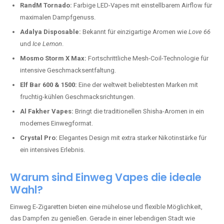
RandM Tornado:
Farbige LED-Vapes mit einstellbarem Airflow für
maximalen Dampfgenuss.
Adalya Disposable:
Bekannt für einzigartige Aromen wie
Love 66
und
Ice Lemon
.
Mosmo Storm X Max:
Fortschrittliche Mesh-Coil-Technologie für
intensive Geschmacksentfaltung.
Elf Bar 600 & 1500:
Eine der weltweit beliebtesten Marken mit
fruchtig-kühlen Geschmacksrichtungen.
Al Fakher Vapes:
Bringt die traditionellen Shisha-Aromen in ein
modernes Einwegformat.
Crystal Pro:
Elegantes Design mit extra starker Nikotinstärke für
ein intensives Erlebnis.
Warum sind Einweg Vapes die ideale
Wahl?
Einweg E-Zigaretten bieten eine mühelose und flexible Möglichkeit,
das Dampfen zu genießen. Gerade in einer lebendigen Stadt wie