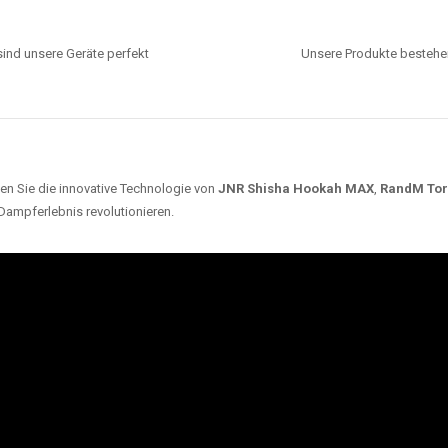
ind unsere Geräte perfekt
Unsere Produkte bestehen
en Sie die innovative Technologie von
JNR Shisha Hookah MAX
,
RandM To
 Dampferlebnis revolutionieren.