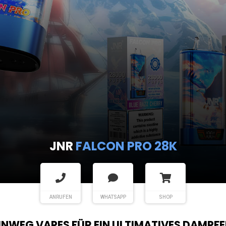
JNR
FALCON PRO 28K
ANRUFEN
WHATSAPP
SHOP
EINWEG VAPES FÜR EIN ULTIMATIVES DAMPFE