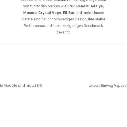
von führenden Marken wie
JNR
,
RandM
,
Adalya
,
Mosmo
,
Crystal Vape
,
Elf Bar
und mehr. Unsere
Geräte sind für ihr hochwertiges Design, ihre starke
Performance und ihren einzigartigen Geschmack
bekannt.
le Modelle sind mit USB-C
Unsere Einweg Vapes n