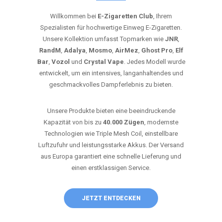
Willkommen bei
E-Zigaretten Club
, Ihrem
Spezialisten für hochwertige Einweg E-Zigaretten.
Unsere Kollektion umfasst Topmarken wie
JNR
,
RandM
,
Adalya
,
Mosmo
,
AirMez
,
Ghost Pro
,
Elf
Bar
,
Vozol
und
Crystal Vape
. Jedes Modell wurde
entwickelt, um ein intensives, langanhaltendes und
geschmackvolles Dampferlebnis zu bieten.
Unsere Produkte bieten eine beeindruckende
Kapazität von bis zu
40.000 Zügen
, modernste
Technologien wie Triple Mesh Coil, einstellbare
Luftzufuhr und leistungsstarke Akkus. Der Versand
aus Europa garantiert eine schnelle Lieferung und
einen erstklassigen Service.
JETZT ENTDECKEN