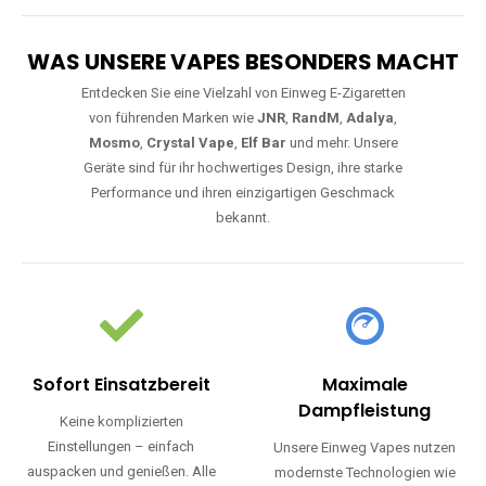
WAS UNSERE VAPES BESONDERS MACHT
Entdecken Sie eine Vielzahl von Einweg E-Zigaretten
von führenden Marken wie
JNR
,
RandM
,
Adalya
,
Mosmo
,
Crystal Vape
,
Elf Bar
und mehr. Unsere
Geräte sind für ihr hochwertiges Design, ihre starke
Performance und ihren einzigartigen Geschmack
bekannt.
Sofort Einsatzbereit
Maximale
Dampfleistung
Keine komplizierten
Einstellungen – einfach
Unsere Einweg Vapes nutzen
auspacken und genießen. Alle
modernste Technologien wie