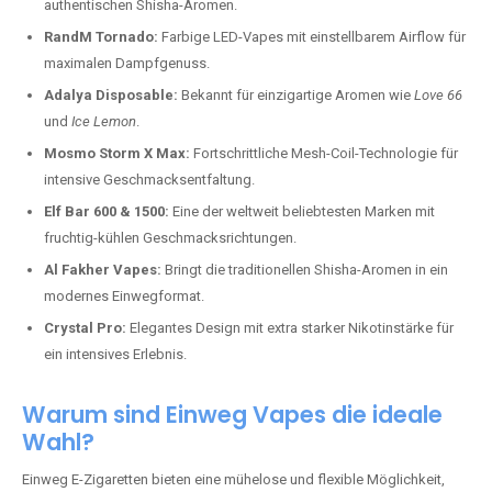
authentischen Shisha-Aromen.
RandM Tornado:
Farbige LED-Vapes mit einstellbarem Airflow für
maximalen Dampfgenuss.
Adalya Disposable:
Bekannt für einzigartige Aromen wie
Love 66
und
Ice Lemon
.
Mosmo Storm X Max:
Fortschrittliche Mesh-Coil-Technologie für
intensive Geschmacksentfaltung.
Elf Bar 600 & 1500:
Eine der weltweit beliebtesten Marken mit
fruchtig-kühlen Geschmacksrichtungen.
Al Fakher Vapes:
Bringt die traditionellen Shisha-Aromen in ein
modernes Einwegformat.
Crystal Pro:
Elegantes Design mit extra starker Nikotinstärke für
ein intensives Erlebnis.
Warum sind Einweg Vapes die ideale
Wahl?
Einweg E-Zigaretten bieten eine mühelose und flexible Möglichkeit,