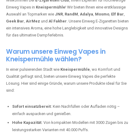
Willkommen bei
E-Zigaretten Club
, Ihrem Experten für hochwertige
Einweg Vapes in
Kneispermühle
! Wir bieten Ihnen eine erstklassige
Auswahl an Topmarken wie
JNR
,
RandM
,
Adalya
,
Mosmo
,
Elf Bar
,
Geek Bar
,
AirMez
und
Al Fakher
. Unsere Einweg E-Zigaretten bieten
ein intensives Aroma, eine hohe Langlebigkeit und innovative Designs
für das ultimative Dampferlebnis.
Warum unsere Einweg Vapes in
Kneispermühle wählen?
In einer pulsierenden Stadt wie
Kneispermühle
, wo Komfort und
Qualität gefragt sind, bieten unsere Einweg Vapes die perfekte
Lösung. Hier sind einige Gründe, warum unsere Produkte ideal für Sie
sind:
Sofort einsatzbereit:
Kein Nachfüllen oder Aufladen nötig –
einfach auspacken und genießen.
Hohe Kapazität:
Von kompakten Modellen mit 3000 Zügen bis zu
leistungsstarken Varianten mit 40.000 Puffs.