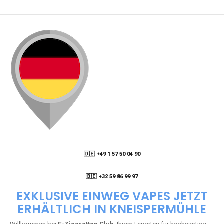
🇩🇪 +49 1 57 50 04 90
05
🇧🇪 +32 59 86 99 97
EXKLUSIVE EINWEG VAPES JETZT
ERHÄLTLICH IN KNEISPERMÜHLE