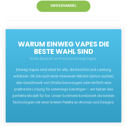
GROSSHANDEL
WARUM EINWEG VAPES DIE
BESTE WAHL SIND
Große Auswahl an Premium-Einweg Vapes.
Einweg Vapes sind ideal für alle, die Komfort und Leistung
schätzen. Ob Sie nach einer intensiven Nikotin-Option suchen,
den Geschmack von Shisha bevorzugen oder einfach eine
praktische Lösung für unterwegs benötigen – wir haben das
perfekte Modell für Sie. Unser Sortiment kombiniert die besten
Technologien mit einer breiten Palette an Aromen und Designs.