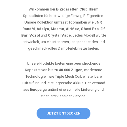
Willkommen bei
E-Zigaretten Club
, Ihrem
Spezialisten für hochwertige Einweg E-Zigaretten.
Unsere Kollektion umfasst Topmarken wie
JNR
,
RandM
,
Adalya
,
Mosmo
,
AirMez
,
Ghost Pro
,
Elf
Bar
,
Vozol
und
Crystal Vape
. Jedes Modell wurde
entwickelt, um ein intensives, langanhaltendes und
geschmackvolles Dampferlebnis zu bieten.
Unsere Produkte bieten eine beeindruckende
Kapazität von bis zu
40.000 Zügen
, modernste
Technologien wie Triple Mesh Coil, einstellbare
Luftzufuhr und leistungsstarke Akkus. Der Versand
aus Europa garantiert eine schnelle Lieferung und
einen erstklassigen Service.
JETZT ENTDECKEN