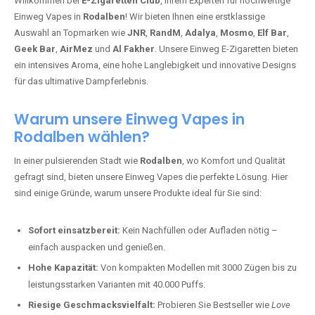
Willkommen bei
E-Zigaretten Club
, Ihrem Experten für hochwertige
Einweg Vapes in
Rodalben
! Wir bieten Ihnen eine erstklassige
Auswahl an Topmarken wie
JNR
,
RandM
,
Adalya
,
Mosmo
,
Elf Bar
,
Geek Bar
,
AirMez
und
Al Fakher
. Unsere Einweg E-Zigaretten bieten
ein intensives Aroma, eine hohe Langlebigkeit und innovative Designs
für das ultimative Dampferlebnis.
Warum unsere Einweg Vapes in
Rodalben wählen?
In einer pulsierenden Stadt wie
Rodalben
, wo Komfort und Qualität
gefragt sind, bieten unsere Einweg Vapes die perfekte Lösung. Hier
sind einige Gründe, warum unsere Produkte ideal für Sie sind:
Sofort einsatzbereit:
Kein Nachfüllen oder Aufladen nötig –
einfach auspacken und genießen.
Hohe Kapazität:
Von kompakten Modellen mit 3000 Zügen bis zu
leistungsstarken Varianten mit 40.000 Puffs.
Riesige Geschmacksvielfalt:
Probieren Sie Bestseller wie
Love