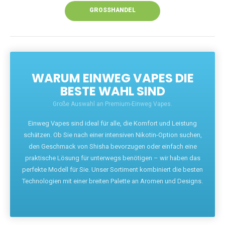
GROSSHANDEL
WARUM EINWEG VAPES DIE
BESTE WAHL SIND
Große Auswahl an Premium-Einweg Vapes.
Einweg Vapes sind ideal für alle, die Komfort und Leistung
schätzen. Ob Sie nach einer intensiven Nikotin-Option suchen,
den Geschmack von Shisha bevorzugen oder einfach eine
praktische Lösung für unterwegs benötigen – wir haben das
perfekte Modell für Sie. Unser Sortiment kombiniert die besten
Technologien mit einer breiten Palette an Aromen und Designs.