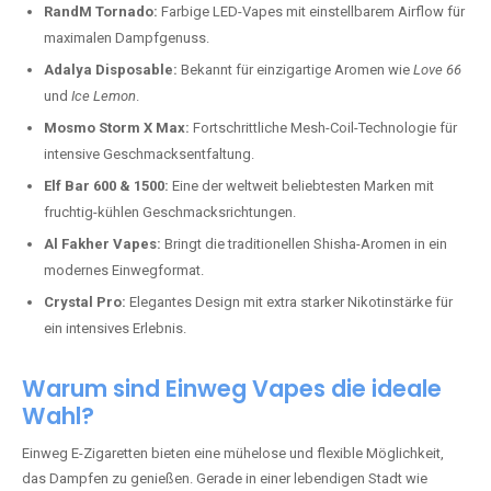
RandM Tornado:
Farbige LED-Vapes mit einstellbarem Airflow für
maximalen Dampfgenuss.
Adalya Disposable:
Bekannt für einzigartige Aromen wie
Love 66
und
Ice Lemon
.
Mosmo Storm X Max:
Fortschrittliche Mesh-Coil-Technologie für
intensive Geschmacksentfaltung.
Elf Bar 600 & 1500:
Eine der weltweit beliebtesten Marken mit
fruchtig-kühlen Geschmacksrichtungen.
Al Fakher Vapes:
Bringt die traditionellen Shisha-Aromen in ein
modernes Einwegformat.
Crystal Pro:
Elegantes Design mit extra starker Nikotinstärke für
ein intensives Erlebnis.
Warum sind Einweg Vapes die ideale
Wahl?
Einweg E-Zigaretten bieten eine mühelose und flexible Möglichkeit,
das Dampfen zu genießen. Gerade in einer lebendigen Stadt wie