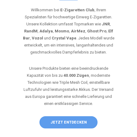
Willkommen bei
E-Zigaretten Club
, Ihrem
Spezialisten für hochwertige Einweg E-Zigaretten.
Unsere Kollektion umfasst Topmarken wie
JNR
,
RandM
,
Adalya
,
Mosmo
,
AirMez
,
Ghost Pro
,
Elf
Bar
,
Vozol
und
Crystal Vape
. Jedes Modell wurde
entwickelt, um ein intensives, langanhaltendes und
geschmackvolles Dampferlebnis zu bieten.
Unsere Produkte bieten eine beeindruckende
Kapazität von bis zu
40.000 Zügen
, modernste
Technologien wie Triple Mesh Coil, einstellbare
Luftzufuhr und leistungsstarke Akkus. Der Versand
aus Europa garantiert eine schnelle Lieferung und
einen erstklassigen Service.
JETZT ENTDECKEN