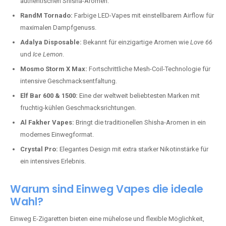
authentischen Shisha-Aromen.
RandM Tornado:
Farbige LED-Vapes mit einstellbarem Airflow für
maximalen Dampfgenuss.
Adalya Disposable:
Bekannt für einzigartige Aromen wie
Love 66
und
Ice Lemon
.
Mosmo Storm X Max:
Fortschrittliche Mesh-Coil-Technologie für
intensive Geschmacksentfaltung.
Elf Bar 600 & 1500:
Eine der weltweit beliebtesten Marken mit
fruchtig-kühlen Geschmacksrichtungen.
Al Fakher Vapes:
Bringt die traditionellen Shisha-Aromen in ein
modernes Einwegformat.
Crystal Pro:
Elegantes Design mit extra starker Nikotinstärke für
ein intensives Erlebnis.
Warum sind Einweg Vapes die ideale
Wahl?
Einweg E-Zigaretten bieten eine mühelose und flexible Möglichkeit,