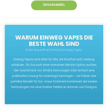
GROSSHANDEL
WARUM EINWEG VAPES DIE
BESTE WAHL SIND
Große Auswahl an Premium-Einweg Vapes.
Einweg Vapes sind ideal für alle, die Komfort und Leistung
schätzen. Ob Sie nach einer intensiven Nikotin-Option suchen,
den Geschmack von Shisha bevorzugen oder einfach eine
praktische Lösung für unterwegs benötigen – wir haben das
perfekte Modell für Sie. Unser Sortiment kombiniert die besten
Technologien mit einer breiten Palette an Aromen und Designs.