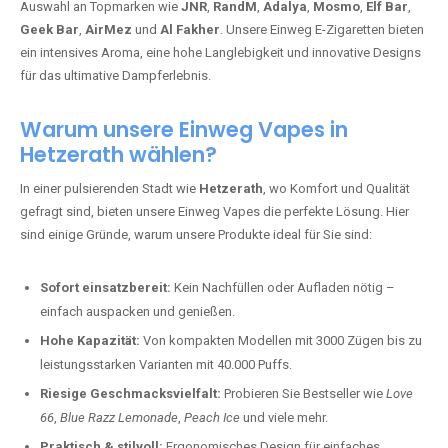
Auswahl an Topmarken wie
JNR
,
RandM
,
Adalya
,
Mosmo
,
Elf Bar
,
Geek Bar
,
AirMez
und
Al Fakher
. Unsere Einweg E-Zigaretten bieten
ein intensives Aroma, eine hohe Langlebigkeit und innovative Designs
für das ultimative Dampferlebnis.
Warum unsere Einweg Vapes in
Hetzerath wählen?
In einer pulsierenden Stadt wie
Hetzerath
, wo Komfort und Qualität
gefragt sind, bieten unsere Einweg Vapes die perfekte Lösung. Hier
sind einige Gründe, warum unsere Produkte ideal für Sie sind:
Sofort einsatzbereit:
Kein Nachfüllen oder Aufladen nötig –
einfach auspacken und genießen.
Hohe Kapazität:
Von kompakten Modellen mit 3000 Zügen bis zu
leistungsstarken Varianten mit 40.000 Puffs.
Riesige Geschmacksvielfalt:
Probieren Sie Bestseller wie
Love
66
,
Blue Razz Lemonade
,
Peach Ice
und viele mehr.
Praktisch & stilvoll:
Ergonomisches Design für einfaches