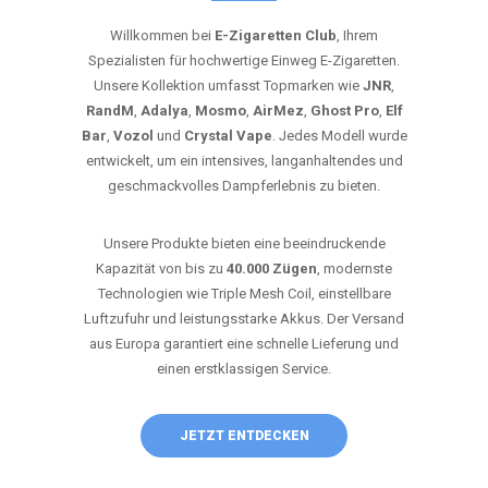
Willkommen bei
E-Zigaretten Club
, Ihrem
Spezialisten für hochwertige Einweg E-Zigaretten.
Unsere Kollektion umfasst Topmarken wie
JNR
,
RandM
,
Adalya
,
Mosmo
,
AirMez
,
Ghost Pro
,
Elf
Bar
,
Vozol
und
Crystal Vape
. Jedes Modell wurde
entwickelt, um ein intensives, langanhaltendes und
geschmackvolles Dampferlebnis zu bieten.
Unsere Produkte bieten eine beeindruckende
Kapazität von bis zu
40.000 Zügen
, modernste
Technologien wie Triple Mesh Coil, einstellbare
Luftzufuhr und leistungsstarke Akkus. Der Versand
aus Europa garantiert eine schnelle Lieferung und
einen erstklassigen Service.
JETZT ENTDECKEN