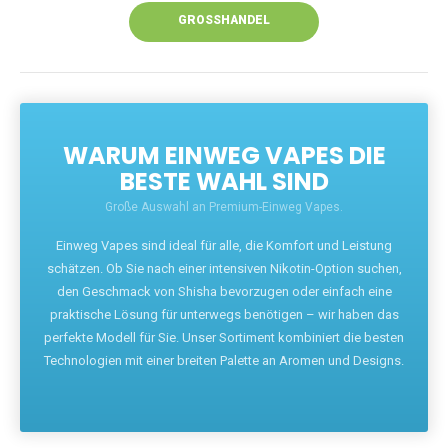
GROSSHANDEL
WARUM EINWEG VAPES DIE
BESTE WAHL SIND
Große Auswahl an Premium-Einweg Vapes.
Einweg Vapes sind ideal für alle, die Komfort und Leistung
schätzen. Ob Sie nach einer intensiven Nikotin-Option suchen,
den Geschmack von Shisha bevorzugen oder einfach eine
praktische Lösung für unterwegs benötigen – wir haben das
perfekte Modell für Sie. Unser Sortiment kombiniert die besten
Technologien mit einer breiten Palette an Aromen und Designs.