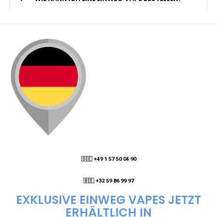
🇩🇪 +49 1 57 50 04 90
05
🇧🇪 +32 59 86 99 97
EXKLUSIVE EINWEG VAPES JETZT
ERHÄLTLICH IN