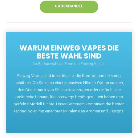
GROSSHANDEL
WARUM EINWEG VAPES DIE
BESTE WAHL SIND
Große Auswahl an Premium-Einweg Vapes.
Einweg Vapes sind ideal für alle, die Komfort und Leistung
schätzen. Ob Sie nach einer intensiven Nikotin-Option suchen,
den Geschmack von Shisha bevorzugen oder einfach eine
praktische Lösung für unterwegs benötigen – wir haben das
perfekte Modell für Sie. Unser Sortiment kombiniert die besten
Technologien mit einer breiten Palette an Aromen und Designs.