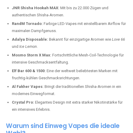
JNR Shisha Hookah MAX:
Mit bis zu 22.000 Zügen und
authentischen Shisha-Aromen.
RandM Tornado:
Farbige LED-Vapes mit einstellbarem Airflow für
maximalen Dampfgenuss.
Adalya Disposable:
Bekannt für einzigartige Aromen wie
Love 66
und
Ice Lemon
.
Mosmo Storm X Max:
Fortschrittliche Mesh-Coil-Technologie für
intensive Geschmacksentfaltung.
Elf Bar 600 & 1500:
Eine der weltweit beliebtesten Marken mit
fruchtig-kühlen Geschmacksrichtungen.
Al Fakher Vapes:
Bringt die traditionellen Shisha-Aromen in ein
modernes Einwegformat.
Crystal Pro:
Elegantes Design mit extra starker Nikotinstärke für
ein intensives Erlebnis.
Warum sind Einweg Vapes die ideale