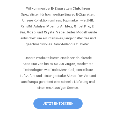
Willkommen bei
E-Zigaretten Club
, Ihrem
Spezialisten für hochwertige Einweg E-Zigaretten.
Unsere Kollektion umfasst Topmarken wie
JNR
,
RandM
,
Adalya
,
Mosmo
,
AirMez
,
Ghost Pro
,
Elf
Bar
,
Vozol
und
Crystal Vape
. Jedes Modell wurde
entwickelt, um ein intensives, langanhaltendes und
geschmackvolles Dampferlebnis zu bieten.
Unsere Produkte bieten eine beeindruckende
Kapazität von bis zu
40.000 Zügen
, modernste
Technologien wie Triple Mesh Coil, einstellbare
Luftzufuhr und leistungsstarke Akkus. Der Versand
aus Europa garantiert eine schnelle Lieferung und
einen erstklassigen Service.
JETZT ENTDECKEN