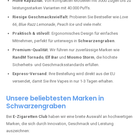
Hohe Kapazität:
Von kompakten Modellen mit 3000 Zügen bis zu
leistungsstarken Varianten mit 40.000 Puffs.
Riesige Geschmacksvielfalt:
Probieren Sie Bestseller wie
Love
66
,
Blue Razz Lemonade
,
Peach Ice
und viele mehr.
Praktisch & stilvoll:
Ergonomisches Design für einfaches
Mitnehmen, perfekt für unterwegs in
Schwarzengraben
.
Premium-Qualität:
Wir führen nur zuverlässige Marken wie
RandM Tornado
,
Elf Bar
und
Mosmo Storm
, die höchste
Sicherheits- und Geschmacksstandards erfüllen.
Express-Versand:
Ihre Bestellung wird direkt aus der EU
versendet, damit Sie Ihre Vapes in nur 1-3 Tagen erhalten.
Unsere beliebtesten Marken in
Schwarzengraben
Bei
E-Zigaretten Club
haben wir eine breite Auswahl an hochwertigen
Marken, die sich durch Innovation, Geschmack und Leistung
auszeichnen: