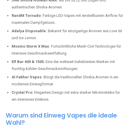
JNR Shisha Hookah MAX:
Mit bis zu 22.000 Zügen und
authentischen Shisha-Aromen.
RandM Tornado:
Farbige LED-Vapes mit einstellbarem Airflow für
maximalen Dampfgenuss.
Adalya Disposable:
Bekannt für einzigartige Aromen wie
Love 66
und
Ice Lemon
.
Mosmo Storm X Max:
Fortschrittliche Mesh-Coil-Technologie für
intensive Geschmacksentfaltung.
Elf Bar 600 & 1500:
Eine der weltweit beliebtesten Marken mit
fruchtig-kühlen Geschmacksrichtungen.
Al Fakher Vapes:
Bringt die traditionellen Shisha-Aromen in ein
modernes Einwegformat.
Crystal Pro:
Elegantes Design mit extra starker Nikotinstärke für
ein intensives Erlebnis.
Warum sind Einweg Vapes die ideale
Wahl?