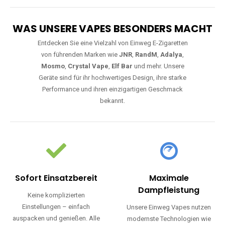
WAS UNSERE VAPES BESONDERS MACHT
Entdecken Sie eine Vielzahl von Einweg E-Zigaretten
von führenden Marken wie
JNR
,
RandM
,
Adalya
,
Mosmo
,
Crystal Vape
,
Elf Bar
und mehr. Unsere
Geräte sind für ihr hochwertiges Design, ihre starke
Performance und ihren einzigartigen Geschmack
bekannt.
Sofort Einsatzbereit
Maximale
Dampfleistung
Keine komplizierten
Einstellungen – einfach
Unsere Einweg Vapes nutzen
auspacken und genießen. Alle
modernste Technologien wie