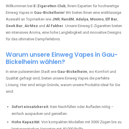
Willkommen bei
E-Zigaretten Club
, Ihrem Experten für hochwertige
Einweg Vapes in
Gau-Bickelheim
! Wir bieten Ihnen eine erstklassige
Auswahl an Topmarken wie
JNR
,
RandM
,
Adalya
,
Mosmo
,
Elf Bar
,
Geek Bar
,
AirMez
und
Al Fakher
. Unsere Einweg E-Zigaretten bieten
ein intensives Aroma, eine hohe Langlebigkeit und innovative Designs
für das ultimative Dampferlebnis.
Warum unsere Einweg Vapes in Gau-
Bickelheim wählen?
In einer pulsierenden Stadt wie
Gau-Bickelheim
, wo Komfort und
Qualität gefragt sind, bieten unsere Einweg Vapes die perfekte
Lösung. Hier sind einige Gründe, warum unsere Produkte ideal für Sie
sind:
Sofort einsatzbereit:
Kein Nachfüllen oder Aufladen nötig –
einfach auspacken und genießen.
Hohe Kapazität:
Von kompakten Modellen mit 3000 Zügen bis zu
leistungsstarken Varianten mit 40.000 Puffs.