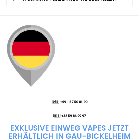
🇩🇪 +49 1 57 50 04 90
05
🇧🇪 +32 59 86 99 97
EXKLUSIVE EINWEG VAPES JETZT
ERHÄLTLICH IN GAU-BICKELHEIM