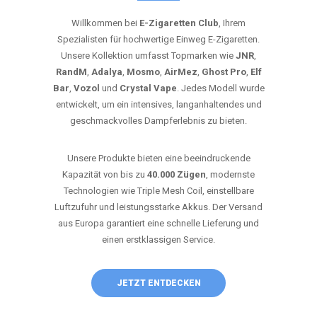
Willkommen bei
E-Zigaretten Club
, Ihrem
Spezialisten für hochwertige Einweg E-Zigaretten.
Unsere Kollektion umfasst Topmarken wie
JNR
,
RandM
,
Adalya
,
Mosmo
,
AirMez
,
Ghost Pro
,
Elf
Bar
,
Vozol
und
Crystal Vape
. Jedes Modell wurde
entwickelt, um ein intensives, langanhaltendes und
geschmackvolles Dampferlebnis zu bieten.
Unsere Produkte bieten eine beeindruckende
Kapazität von bis zu
40.000 Zügen
, modernste
Technologien wie Triple Mesh Coil, einstellbare
Luftzufuhr und leistungsstarke Akkus. Der Versand
aus Europa garantiert eine schnelle Lieferung und
einen erstklassigen Service.
JETZT ENTDECKEN