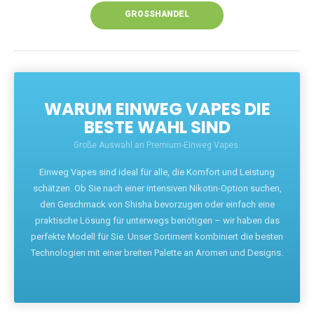
GROSSHANDEL
WARUM EINWEG VAPES DIE
BESTE WAHL SIND
Große Auswahl an Premium-Einweg Vapes.
Einweg Vapes sind ideal für alle, die Komfort und Leistung
schätzen. Ob Sie nach einer intensiven Nikotin-Option suchen,
den Geschmack von Shisha bevorzugen oder einfach eine
praktische Lösung für unterwegs benötigen – wir haben das
perfekte Modell für Sie. Unser Sortiment kombiniert die besten
Technologien mit einer breiten Palette an Aromen und Designs.