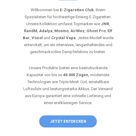
Willkommen bei
E-Zigaretten Club
, Ihrem
Spezialisten für hochwertige Einweg E-Zigaretten.
Unsere Kollektion umfasst Topmarken wie
JNR
,
RandM
,
Adalya
,
Mosmo
,
AirMez
,
Ghost Pro
,
Elf
Bar
,
Vozol
und
Crystal Vape
. Jedes Modell wurde
entwickelt, um ein intensives, langanhaltendes und
geschmackvolles Dampferlebnis zu bieten.
Unsere Produkte bieten eine beeindruckende
Kapazität von bis zu
40.000 Zügen
, modernste
Technologien wie Triple Mesh Coil, einstellbare
Luftzufuhr und leistungsstarke Akkus. Der Versand
aus Europa garantiert eine schnelle Lieferung und
einen erstklassigen Service.
JETZT ENTDECKEN