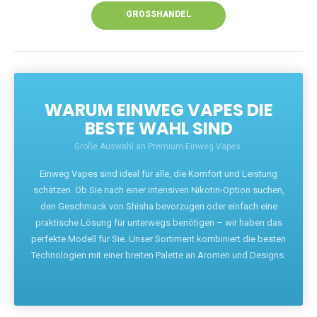
GROSSHANDEL
WARUM EINWEG VAPES DIE
BESTE WAHL SIND
Große Auswahl an Premium-Einweg Vapes.
Einweg Vapes sind ideal für alle, die Komfort und Leistung
schätzen. Ob Sie nach einer intensiven Nikotin-Option suchen,
den Geschmack von Shisha bevorzugen oder einfach eine
praktische Lösung für unterwegs benötigen – wir haben das
perfekte Modell für Sie. Unser Sortiment kombiniert die besten
Technologien mit einer breiten Palette an Aromen und Designs.