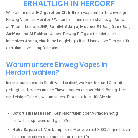
ERHÄLTLICH IN HERDORF
Willkommen bei
E-Zigaretten Club
, Ihrem Experten für hochwertige
Einweg Vapes in
Herdorf
! Wir bieten Ihnen eine erstklassige Auswahl
an Topmarken wie
JNR
,
RandM
,
Adalya
,
Mosmo
,
Elf Bar
,
Geek Bar
,
AirMez
und
Al Fakher
. Unsere Einweg E-Zigaretten bieten ein
intensives Aroma, eine hohe Langlebigkeit und innovative Designs für
das ultimative Dampferlebnis.
Warum unsere Einweg Vapes in
Herdorf wählen?
In einer pulsierenden Stadt wie
Herdorf
, wo Komfort und Qualität
gefragt sind, bieten unsere Einweg Vapes die perfekte Lösung. Hier
sind einige Gründe, warum unsere Produkte ideal für Sie sind:
Sofort einsatzbereit:
Kein Nachfüllen oder Aufladen nötig –
einfach auspacken und genießen.
Hohe Kapazität:
Von kompakten Modellen mit 3000 Zügen bis zu
leistungsstarken Varianten mit 40.000 Puffs.