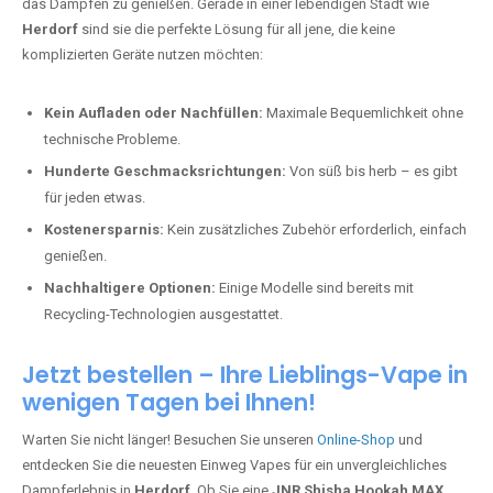
das Dampfen zu genießen. Gerade in einer lebendigen Stadt wie
Herdorf
sind sie die perfekte Lösung für all jene, die keine
komplizierten Geräte nutzen möchten:
Kein Aufladen oder Nachfüllen:
Maximale Bequemlichkeit ohne
technische Probleme.
Hunderte Geschmacksrichtungen:
Von süß bis herb – es gibt
für jeden etwas.
Kostenersparnis:
Kein zusätzliches Zubehör erforderlich, einfach
genießen.
Nachhaltigere Optionen:
Einige Modelle sind bereits mit
Recycling-Technologien ausgestattet.
Jetzt bestellen – Ihre Lieblings-Vape in
wenigen Tagen bei Ihnen!
Warten Sie nicht länger! Besuchen Sie unseren
Online-Shop
und
entdecken Sie die neuesten Einweg Vapes für ein unvergleichliches
Dampferlebnis in
Herdorf
. Ob Sie eine
JNR Shisha Hookah MAX