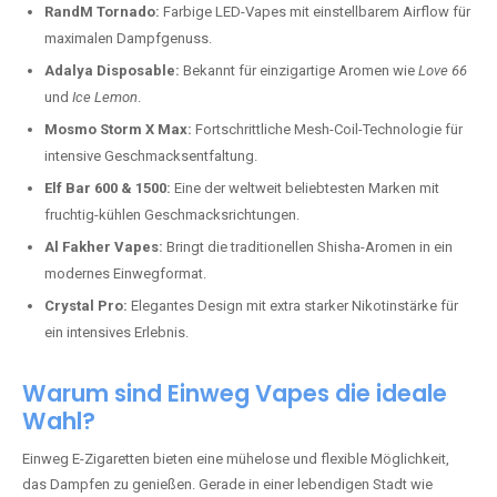
RandM Tornado:
Farbige LED-Vapes mit einstellbarem Airflow für
maximalen Dampfgenuss.
Adalya Disposable:
Bekannt für einzigartige Aromen wie
Love 66
und
Ice Lemon
.
Mosmo Storm X Max:
Fortschrittliche Mesh-Coil-Technologie für
intensive Geschmacksentfaltung.
Elf Bar 600 & 1500:
Eine der weltweit beliebtesten Marken mit
fruchtig-kühlen Geschmacksrichtungen.
Al Fakher Vapes:
Bringt die traditionellen Shisha-Aromen in ein
modernes Einwegformat.
Crystal Pro:
Elegantes Design mit extra starker Nikotinstärke für
ein intensives Erlebnis.
Warum sind Einweg Vapes die ideale
Wahl?
Einweg E-Zigaretten bieten eine mühelose und flexible Möglichkeit,
das Dampfen zu genießen. Gerade in einer lebendigen Stadt wie