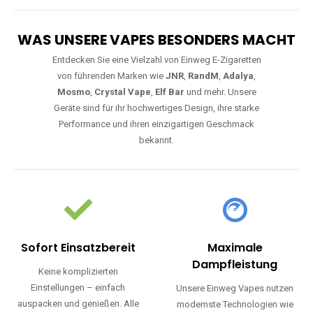
WAS UNSERE VAPES BESONDERS MACHT
Entdecken Sie eine Vielzahl von Einweg E-Zigaretten
von führenden Marken wie
JNR
,
RandM
,
Adalya
,
Mosmo
,
Crystal Vape
,
Elf Bar
und mehr. Unsere
Geräte sind für ihr hochwertiges Design, ihre starke
Performance und ihren einzigartigen Geschmack
bekannt.
Sofort Einsatzbereit
Maximale
Dampfleistung
Keine komplizierten
Einstellungen – einfach
Unsere Einweg Vapes nutzen
auspacken und genießen. Alle
modernste Technologien wie