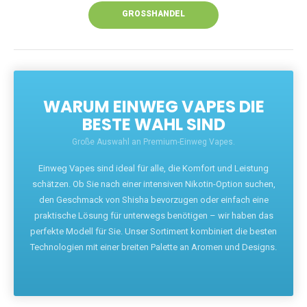
GROSSHANDEL
WARUM EINWEG VAPES DIE
BESTE WAHL SIND
Große Auswahl an Premium-Einweg Vapes.
Einweg Vapes sind ideal für alle, die Komfort und Leistung
schätzen. Ob Sie nach einer intensiven Nikotin-Option suchen,
den Geschmack von Shisha bevorzugen oder einfach eine
praktische Lösung für unterwegs benötigen – wir haben das
perfekte Modell für Sie. Unser Sortiment kombiniert die besten
Technologien mit einer breiten Palette an Aromen und Designs.