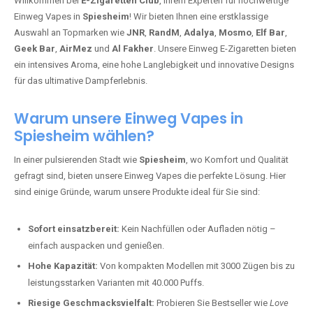
Willkommen bei
E-Zigaretten Club
, Ihrem Experten für hochwertige
Einweg Vapes in
Spiesheim
! Wir bieten Ihnen eine erstklassige
Auswahl an Topmarken wie
JNR
,
RandM
,
Adalya
,
Mosmo
,
Elf Bar
,
Geek Bar
,
AirMez
und
Al Fakher
. Unsere Einweg E-Zigaretten bieten
ein intensives Aroma, eine hohe Langlebigkeit und innovative Designs
für das ultimative Dampferlebnis.
Warum unsere Einweg Vapes in
Spiesheim wählen?
In einer pulsierenden Stadt wie
Spiesheim
, wo Komfort und Qualität
gefragt sind, bieten unsere Einweg Vapes die perfekte Lösung. Hier
sind einige Gründe, warum unsere Produkte ideal für Sie sind:
Sofort einsatzbereit:
Kein Nachfüllen oder Aufladen nötig –
einfach auspacken und genießen.
Hohe Kapazität:
Von kompakten Modellen mit 3000 Zügen bis zu
leistungsstarken Varianten mit 40.000 Puffs.
Riesige Geschmacksvielfalt:
Probieren Sie Bestseller wie
Love