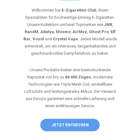
Willkommen bei
E-Zigaretten Club
, Ihrem
Spezialisten für hochwertige Einweg E-Zigaretten.
Unsere Kollektion umfasst Topmarken wie
JNR
,
RandM
,
Adalya
,
Mosmo
,
AirMez
,
Ghost Pro
,
Elf
Bar
,
Vozol
und
Crystal Vape
. Jedes Modell wurde
entwickelt, um ein intensives, langanhaltendes und
geschmackvolles Dampferlebnis zu bieten.
Unsere Produkte bieten eine beeindruckende
Kapazität von bis zu
40.000 Zügen
, modernste
Technologien wie Triple Mesh Coil, einstellbare
Luftzufuhr und leistungsstarke Akkus. Der Versand
aus Europa garantiert eine schnelle Lieferung und
einen erstklassigen Service.
JETZT ENTDECKEN