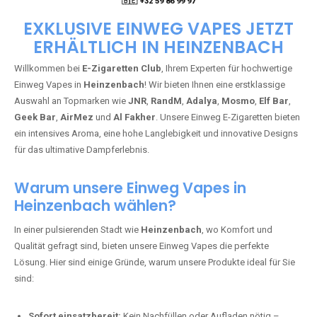
🇧🇪 +32 59 86 99 97
EXKLUSIVE EINWEG VAPES JETZT
ERHÄLTLICH IN HEINZENBACH
Willkommen bei
E-Zigaretten Club
, Ihrem Experten für hochwertige
Einweg Vapes in
Heinzenbach
! Wir bieten Ihnen eine erstklassige
Auswahl an Topmarken wie
JNR
,
RandM
,
Adalya
,
Mosmo
,
Elf Bar
,
Geek Bar
,
AirMez
und
Al Fakher
. Unsere Einweg E-Zigaretten bieten
ein intensives Aroma, eine hohe Langlebigkeit und innovative Designs
für das ultimative Dampferlebnis.
Warum unsere Einweg Vapes in
Heinzenbach wählen?
In einer pulsierenden Stadt wie
Heinzenbach
, wo Komfort und
Qualität gefragt sind, bieten unsere Einweg Vapes die perfekte
Lösung. Hier sind einige Gründe, warum unsere Produkte ideal für Sie
sind:
Sofort einsatzbereit:
Kein Nachfüllen oder Aufladen nötig –