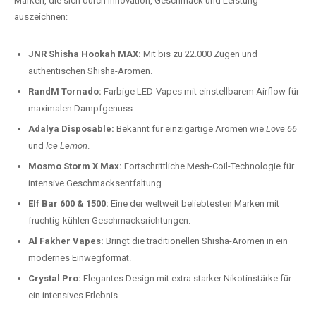
Marken, die sich durch Innovation, Geschmack und Leistung
auszeichnen:
JNR Shisha Hookah MAX:
Mit bis zu 22.000 Zügen und
authentischen Shisha-Aromen.
RandM Tornado:
Farbige LED-Vapes mit einstellbarem Airflow für
maximalen Dampfgenuss.
Adalya Disposable:
Bekannt für einzigartige Aromen wie
Love 66
und
Ice Lemon
.
Mosmo Storm X Max:
Fortschrittliche Mesh-Coil-Technologie für
intensive Geschmacksentfaltung.
Elf Bar 600 & 1500:
Eine der weltweit beliebtesten Marken mit
fruchtig-kühlen Geschmacksrichtungen.
Al Fakher Vapes:
Bringt die traditionellen Shisha-Aromen in ein
modernes Einwegformat.
Crystal Pro:
Elegantes Design mit extra starker Nikotinstärke für
ein intensives Erlebnis.