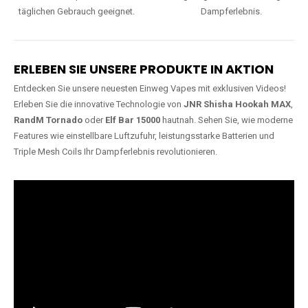
täglichen Gebrauch geeignet.
Dampferlebnis.
ERLEBEN SIE UNSERE PRODUKTE IN AKTION
Entdecken Sie unsere neuesten Einweg Vapes mit exklusiven Videos!
Erleben Sie die innovative Technologie von
JNR Shisha Hookah MAX
,
RandM Tornado
oder
Elf Bar 15000
hautnah. Sehen Sie, wie moderne
Features wie einstellbare Luftzufuhr, leistungsstarke Batterien und
Triple Mesh Coils Ihr Dampferlebnis revolutionieren.