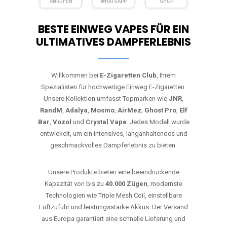
ANRUFEN
WHATSAPP
SHOP
BESTE EINWEG VAPES FÜR EIN
ULTIMATIVES DAMPFERLEBNIS
Willkommen bei
E-Zigaretten Club
, Ihrem
Spezialisten für hochwertige Einweg E-Zigaretten.
Unsere Kollektion umfasst Topmarken wie
JNR
,
RandM
,
Adalya
,
Mosmo
,
AirMez
,
Ghost Pro
,
Elf
Bar
,
Vozol
und
Crystal Vape
. Jedes Modell wurde
entwickelt, um ein intensives, langanhaltendes und
geschmackvolles Dampferlebnis zu bieten.
Unsere Produkte bieten eine beeindruckende
Kapazität von bis zu
40.000 Zügen
, modernste
Technologien wie Triple Mesh Coil, einstellbare
Luftzufuhr und leistungsstarke Akkus. Der Versand
aus Europa garantiert eine schnelle Lieferung und